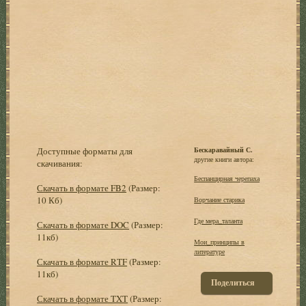
Доступные форматы для
Бескаравайный С.
другие книги автора:
скачивания:
Беспанцирная черепаха
Скачать в формате FB2
(Размер:
10 Кб)
Ворчание старика
Где мера_таланта
Скачать в формате DOC
(Размер:
11кб)
Мои_принципы в
литературе
Скачать в формате RTF
(Размер:
11кб)
Поделиться
Скачать в формате TXT
(Размер: