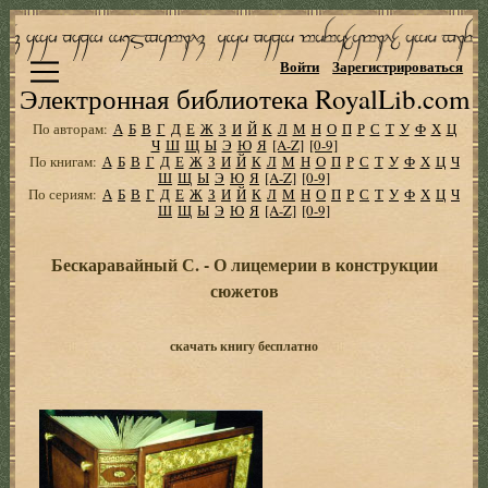
Войти
Зарегистрироваться
Электронная библиотека RoyalLib.com
По авторам:
А
Б
В
Г
Д
Е
Ж
З
И
Й
К
Л
М
Н
О
П
Р
С
Т
У
Ф
Х
Ц
Ч
Ш
Щ
Ы
Э
Ю
Я
[A-Z]
[0-9]
По книгам:
А
Б
В
Г
Д
Е
Ж
З
И
Й
К
Л
М
Н
О
П
Р
С
Т
У
Ф
Х
Ц
Ч
Ш
Щ
Ы
Э
Ю
Я
[A-Z]
[0-9]
По сериям:
А
Б
В
Г
Д
Е
Ж
З
И
Й
К
Л
М
Н
О
П
Р
С
Т
У
Ф
Х
Ц
Ч
Ш
Щ
Ы
Э
Ю
Я
[A-Z]
[0-9]
Бескаравайный С. - О лицемерии в конструкции
сюжетов
скачать книгу бесплатно