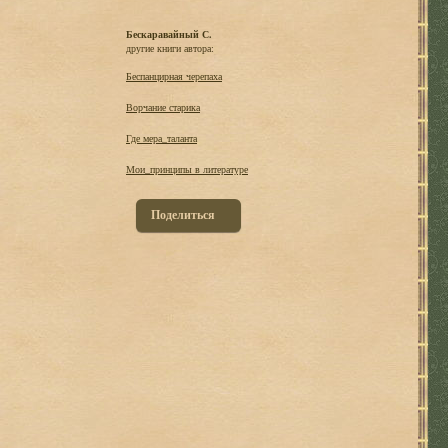
Бескаравайный С.
другие книги автора:
Беспанцирная черепаха
Ворчание старика
Где мера_таланта
Мои_принципы в литературе
Поделиться