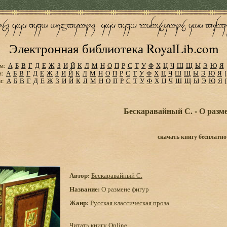
Электронная библиотека RoyalLib.com
м:
А
Б
В
Г
Д
Е
Ж
З
И
Й
К
Л
М
Н
О
П
Р
С
Т
У
Ф
Х
Ц
Ч
Ш
Щ
Ы
Э
Ю
Я
м:
А
Б
В
Г
Д
Е
Ж
З
И
Й
К
Л
М
Н
О
П
Р
С
Т
У
Ф
Х
Ц
Ч
Ш
Щ
Ы
Э
Ю
Я
м:
А
Б
В
Г
Д
Е
Ж
З
И
Й
К
Л
М
Н
О
П
Р
С
Т
У
Ф
Х
Ц
Ч
Ш
Щ
Ы
Э
Ю
Я
Бескаравайный С. - О разм
скачать книгу бесплатно
Автор:
Бескаравайный С.
Название:
О размене фигур
Жанр:
Русская классическая проза
Читать книгу Online