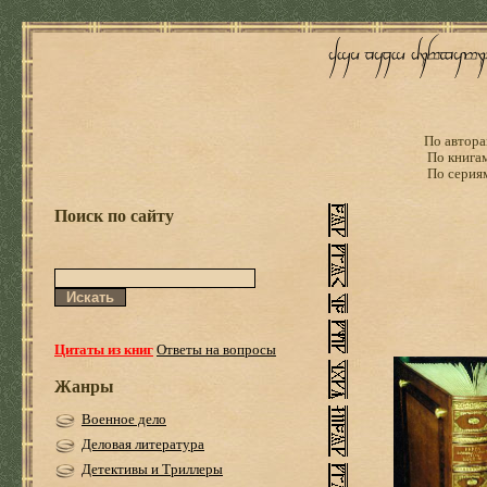
По автора
По книга
По серия
Поиск по сайту
Цитаты из книг
Ответы на вопросы
Жанры
Военное дело
Деловая литература
Детективы и Триллеры