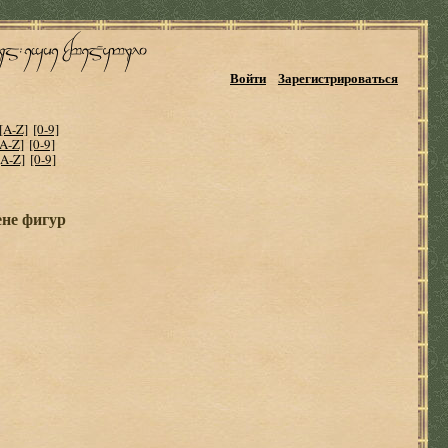
Войти
Зарегистрироваться
[A-Z]
[0-9]
[A-Z]
[0-9]
[A-Z]
[0-9]
ене фигур