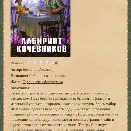
Рейтинг:
(0)
Автор:
Бессонов Алексей
Название:
Лабиринт кочевников
Жанр:
Героическая фантастика
Аннотация:
Он потерял все, что составляло смысл его жизни, – службу,
семью, дом. Путь бегства приводит его, бывшего офицера, в
маленький уральский городок, в каторжную глушь. Здесь майор
Ян Климов надеется пересидеть беду: уж тут-то, в холодном
осеннем захолустье, его вряд ли найдут. Но домик, купленный на
последние деньги, вдруг оказывается полным странных тайн и
чудес, оставшихся от прежнего хозяина. Теперь Яна ждут
удивительные знакомства и дорога, ведущая в иные миры,