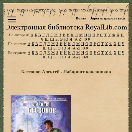
Войти
Зарегистрироваться
Электронная библиотека RoyalLib.com
По авторам:
А
Б
В
Г
Д
Е
Ж
З
И
Й
К
Л
М
Н
О
П
Р
С
Т
У
Ф
Х
Ц
Ч
Ш
Щ
Ы
Э
Ю
Я
[A-Z]
[0-9]
По книгам:
А
Б
В
Г
Д
Е
Ж
З
И
Й
К
Л
М
Н
О
П
Р
С
Т
У
Ф
Х
Ц
Ч
Ш
Щ
Ы
Э
Ю
Я
[A-Z]
[0-9]
По сериям:
А
Б
В
Г
Д
Е
Ж
З
И
Й
К
Л
М
Н
О
П
Р
С
Т
У
Ф
Х
Ц
Ч
Ш
Щ
Ы
Э
Ю
Я
[A-Z]
[0-9]
Бессонов Алексей - Лабиринт кочевников