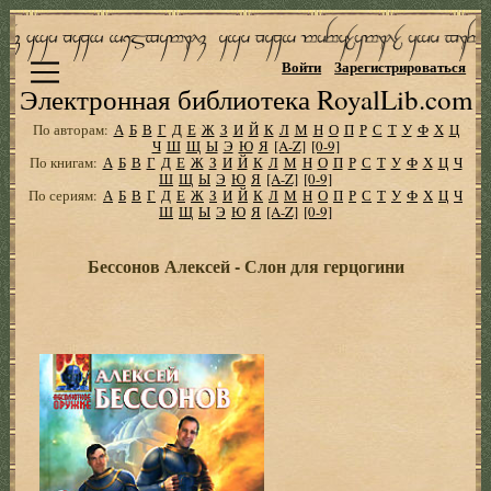
Войти
Зарегистрироваться
Электронная библиотека RoyalLib.com
По авторам:
А
Б
В
Г
Д
Е
Ж
З
И
Й
К
Л
М
Н
О
П
Р
С
Т
У
Ф
Х
Ц
Ч
Ш
Щ
Ы
Э
Ю
Я
[A-Z]
[0-9]
По книгам:
А
Б
В
Г
Д
Е
Ж
З
И
Й
К
Л
М
Н
О
П
Р
С
Т
У
Ф
Х
Ц
Ч
Ш
Щ
Ы
Э
Ю
Я
[A-Z]
[0-9]
По сериям:
А
Б
В
Г
Д
Е
Ж
З
И
Й
К
Л
М
Н
О
П
Р
С
Т
У
Ф
Х
Ц
Ч
Ш
Щ
Ы
Э
Ю
Я
[A-Z]
[0-9]
Бессонов Алексей - Слон для герцогини