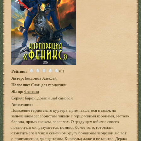
Рейтинг:
(0)
Автор:
Бессонов Алексей
Название:
Слон для герцогини
Жанр:
Фэнтези
Серия:
Барон, дракон und самогон
Аннотация:
Появление герцогского курьера, примчавшегося в замок на
запыленном серебристом пикапе с герцогскими коронами, застало
барона, прямо скажем, врасплох. О грядущем юбилее своего
повелителя он, разумеется, помнил, более того, готовился
отметить его в узком семейном кругу бочонком перцовки, но вот
о приглашении, да еще таком, Кирфельд даже и не мечтал. Держа