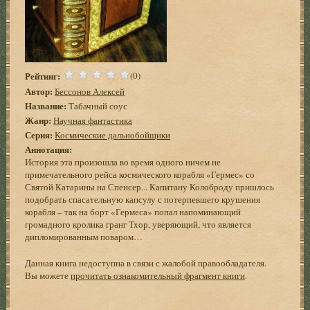
Рейтинг:
(0)
Автор:
Бессонов Алексей
Название:
Табачный соус
Жанр:
Научная фантастика
Серия:
Космические дальнобойщики
Аннотация:
История эта произошла во время одного ничем не
примечательного рейса космического корабля «Гермес» со
Святой Катарины на Спенсер... Капитану Колоброду пришлось
подобрать спасательную капсулу с потерпевшего крушения
корабля – так на борт «Гермеса» попал напоминающий
громадного кролика гранг Тхор, уверяющий, что является
дипломированным поваром…
Данная книга недоступна в связи с жалобой правообладателя.
Вы можете
прочитать ознакомительный фрагмент книги
.