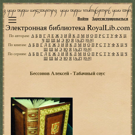
Войти
Зарегистрироваться
Электронная библиотека RoyalLib.com
По авторам:
А
Б
В
Г
Д
Е
Ж
З
И
Й
К
Л
М
Н
О
П
Р
С
Т
У
Ф
Х
Ц
Ч
Ш
Щ
Ы
Э
Ю
Я
[A-Z]
[0-9]
По книгам:
А
Б
В
Г
Д
Е
Ж
З
И
Й
К
Л
М
Н
О
П
Р
С
Т
У
Ф
Х
Ц
Ч
Ш
Щ
Ы
Э
Ю
Я
[A-Z]
[0-9]
По сериям:
А
Б
В
Г
Д
Е
Ж
З
И
Й
К
Л
М
Н
О
П
Р
С
Т
У
Ф
Х
Ц
Ч
Ш
Щ
Ы
Э
Ю
Я
[A-Z]
[0-9]
Бессонов Алексей - Табачный соус