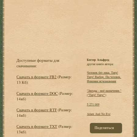
Доступные форматы для
Бестер Альфред
другие книги автора:
скачивания:
Человек без лица. Тигр!
Скачать в формате FB2
(Размер:
Тигр! Выбор. Пи-человек.
Феномен исчезновения
13 Кб)
"Звезды - моё назначение."
Скачать в формате DOC
(Размер:
("Тигр! Тигр!")
14кб)
5 271 009
Скачать в формате RTF
(Размер:
Adam And No Eve
14кб)
Скачать в формате TXT
(Размер:
Поделиться
13кб)