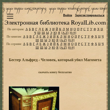
Войти
Зарегистрироваться
Электронная библиотека RoyalLib.com
По авторам:
А
Б
В
Г
Д
Е
Ж
З
И
Й
К
Л
М
Н
О
П
Р
С
Т
У
Ф
Х
Ц
Ч
Ш
Щ
Ы
Э
Ю
Я
[A-Z]
[0-9]
По книгам:
А
Б
В
Г
Д
Е
Ж
З
И
Й
К
Л
М
Н
О
П
Р
С
Т
У
Ф
Х
Ц
Ч
Ш
Щ
Ы
Э
Ю
Я
[A-Z]
[0-9]
По сериям:
А
Б
В
Г
Д
Е
Ж
З
И
Й
К
Л
М
Н
О
П
Р
С
Т
У
Ф
Х
Ц
Ч
Ш
Щ
Ы
Э
Ю
Я
[A-Z]
[0-9]
Бестер Альфред - Человек, который убил Магомета
скачать книгу бесплатно