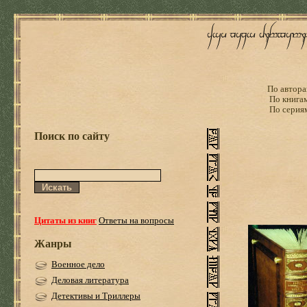
По автора
По книга
По серия
Поиск по сайту
Цитаты из книг
Ответы на вопросы
Жанры
Военное дело
Деловая литература
Детективы и Триллеры