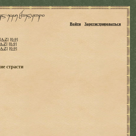
Войти
Зарегистрироваться
[A-Z]
[0-9]
[A-Z]
[0-9]
[A-Z]
[0-9]
ие страсти