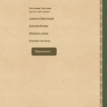
Бестужева Светлана
другие книги автора:
Александр Македонский
Екатерина Великая
Женщина в черном
Мужчина для досуга
Поделиться