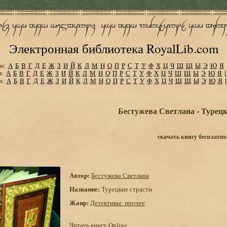
Электронная библиотека RoyalLib.com
м:
А
Б
В
Г
Д
Е
Ж
З
И
Й
К
Л
М
Н
О
П
Р
С
Т
У
Ф
Х
Ц
Ч
Ш
Щ
Ы
Э
Ю
Я
м:
А
Б
В
Г
Д
Е
Ж
З
И
Й
К
Л
М
Н
О
П
Р
С
Т
У
Ф
Х
Ц
Ч
Ш
Щ
Ы
Э
Ю
Я
м:
А
Б
В
Г
Д
Е
Ж
З
И
Й
К
Л
М
Н
О
П
Р
С
Т
У
Ф
Х
Ц
Ч
Ш
Щ
Ы
Э
Ю
Я
Бестужева Светлана - Турецк
скачать книгу бесплатно
Автор:
Бестужева Светлана
Название:
Турецкие страсти
Жанр:
Детективы: прочее
Читать книгу Online