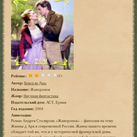
Рейтинг:
(1)
Автор:
Беверли Джо
Название:
Жаворонок
Жанр:
Научная фантастика
Издательский дом:
АСТ, Ермак
Год издания:
2004
Аннотация:
Роман Андрея Столярова «Жаворонок» – фантазия на тему
Жанны д`Арк в современной России. Жанна нашего времени
обладает той же, что и у исторической французской девы,
магической силой, способной вести за собой сотни и тысячи