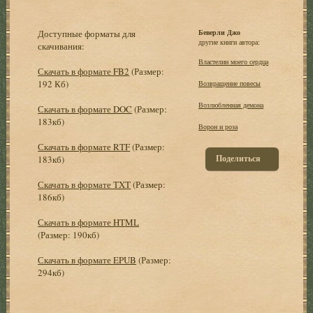
Доступные форматы для
Беверли Джо
другие книги автора:
скачивания:
Властелин моего сердца
Скачать в формате FB2
(Размер:
192 Кб)
Возвращение повесы
Возлюбленная демона
Скачать в формате DOC
(Размер:
183кб)
Ворон и роза
Скачать в формате RTF
(Размер:
Поделиться
183кб)
Скачать в формате TXT
(Размер:
186кб)
Скачать в формате HTML
(Размер: 190кб)
Скачать в формате EPUB
(Размер:
294кб)