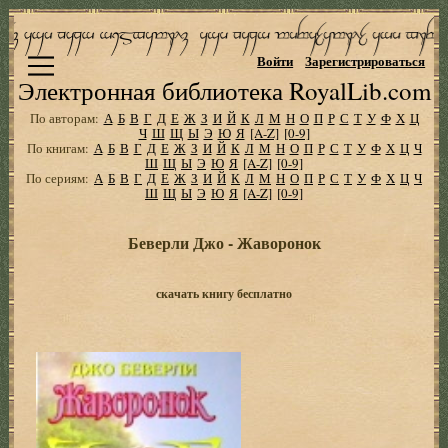
Войти
Зарегистрироваться
Электронная библиотека RoyalLib.com
По авторам:
А
Б
В
Г
Д
Е
Ж
З
И
Й
К
Л
М
Н
О
П
Р
С
Т
У
Ф
Х
Ц
Ч
Ш
Щ
Ы
Э
Ю
Я
[A-Z]
[0-9]
По книгам:
А
Б
В
Г
Д
Е
Ж
З
И
Й
К
Л
М
Н
О
П
Р
С
Т
У
Ф
Х
Ц
Ч
Ш
Щ
Ы
Э
Ю
Я
[A-Z]
[0-9]
По сериям:
А
Б
В
Г
Д
Е
Ж
З
И
Й
К
Л
М
Н
О
П
Р
С
Т
У
Ф
Х
Ц
Ч
Ш
Щ
Ы
Э
Ю
Я
[A-Z]
[0-9]
Беверли Джо - Жаворонок
скачать книгу бесплатно