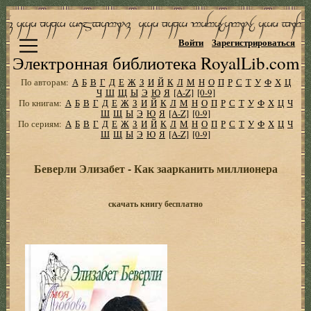
Войти
Зарегистрироваться
Электронная библиотека RoyalLib.com
По авторам:
А
Б
В
Г
Д
Е
Ж
З
И
Й
К
Л
М
Н
О
П
Р
С
Т
У
Ф
Х
Ц
Ч
Ш
Щ
Ы
Э
Ю
Я
[A-Z]
[0-9]
По книгам:
А
Б
В
Г
Д
Е
Ж
З
И
Й
К
Л
М
Н
О
П
Р
С
Т
У
Ф
Х
Ц
Ч
Ш
Щ
Ы
Э
Ю
Я
[A-Z]
[0-9]
По сериям:
А
Б
В
Г
Д
Е
Ж
З
И
Й
К
Л
М
Н
О
П
Р
С
Т
У
Ф
Х
Ц
Ч
Ш
Щ
Ы
Э
Ю
Я
[A-Z]
[0-9]
Беверли Элизабет - Как заарканить миллионера
скачать книгу бесплатно