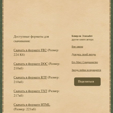
Доступные форматы для
Беверли Элизабет
другие книги автора:
скачивания:
Вне закона
Скачать в формате FB2
(Размер:
224 Кб)
Дождись своей звезды
Его Мисс Совершенство
Скачать в формате DOC
(Размер:
210кб)
Звезда любви возвращается
Скачать в формате RTF
(Размер:
Поделиться
210кб)
Скачать в формате TXT
(Размер:
217кб)
Скачать в формате HTML
(Размер: 221кб)