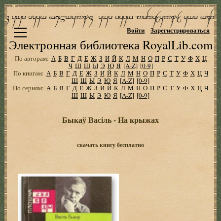
Войти
Зарегистрироваться
Электронная библиотека RoyalLib.com
По авторам:
А
Б
В
Г
Д
Е
Ж
З
И
Й
К
Л
М
Н
О
П
Р
С
Т
У
Ф
Х
Ц
Ч
Ш
Щ
Ы
Э
Ю
Я
[A-Z]
[0-9]
По книгам:
А
Б
В
Г
Д
Е
Ж
З
И
Й
К
Л
М
Н
О
П
Р
С
Т
У
Ф
Х
Ц
Ч
Ш
Щ
Ы
Э
Ю
Я
[A-Z]
[0-9]
По сериям:
А
Б
В
Г
Д
Е
Ж
З
И
Й
К
Л
М
Н
О
П
Р
С
Т
У
Ф
Х
Ц
Ч
Ш
Щ
Ы
Э
Ю
Я
[A-Z]
[0-9]
Быкаў Васіль - На крыжах
скачать книгу бесплатно