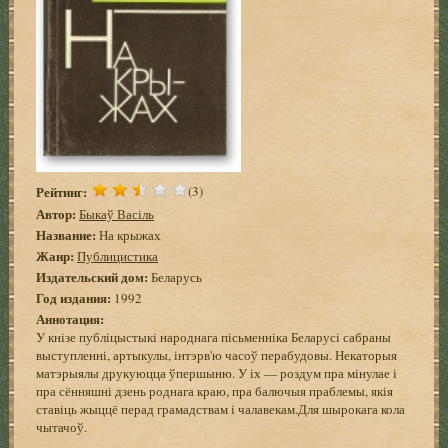
Рейтинг:
(3)
Автор:
Быкаў Васіль
Название:
На крыжах
Жанр:
Публицистика
Издательский дом:
Беларусь
Год издания:
1992
Аннотация:
У кнізе публіцыстыкі народнага пісьменніка Беларусі сабраны
выступленні, артыкулы, інтэрв'ю часоў перабудовы. Некаторыя
матэрыялы друкуюцца ўпершыню. У іх — роздум пра мінулае і
пра сённяшні дзень роднага краю, пра балючыя праблемы, якія
ставіць жыццё перад грамадствам і чалавекам.Для шырокага кола
чытачоў.