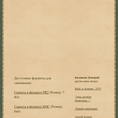
Доступные форматы для
Биленкин Дмитрий
другие книги автора:
скачивания:
Kroki w nieznane - 1970
Скачать в формате FB2
(Размер: 7
Кб)
“Здесь водятся
проволоки…”
Скачать в формате DOC
(Размер:
“Ремонт электронов”
6кб)
Адский модерн