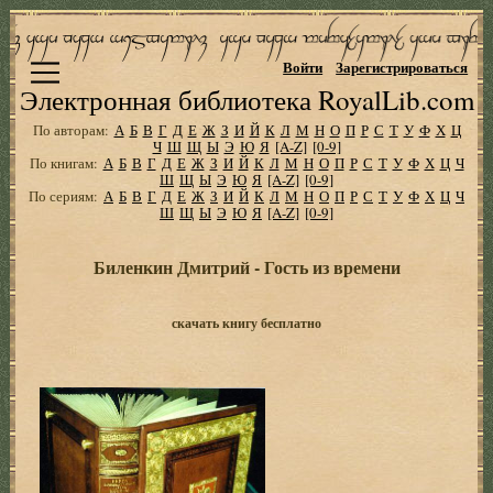
Войти
Зарегистрироваться
Электронная библиотека RoyalLib.com
По авторам:
А
Б
В
Г
Д
Е
Ж
З
И
Й
К
Л
М
Н
О
П
Р
С
Т
У
Ф
Х
Ц
Ч
Ш
Щ
Ы
Э
Ю
Я
[A-Z]
[0-9]
По книгам:
А
Б
В
Г
Д
Е
Ж
З
И
Й
К
Л
М
Н
О
П
Р
С
Т
У
Ф
Х
Ц
Ч
Ш
Щ
Ы
Э
Ю
Я
[A-Z]
[0-9]
По сериям:
А
Б
В
Г
Д
Е
Ж
З
И
Й
К
Л
М
Н
О
П
Р
С
Т
У
Ф
Х
Ц
Ч
Ш
Щ
Ы
Э
Ю
Я
[A-Z]
[0-9]
Биленкин Дмитрий - Гость из времени
скачать книгу бесплатно