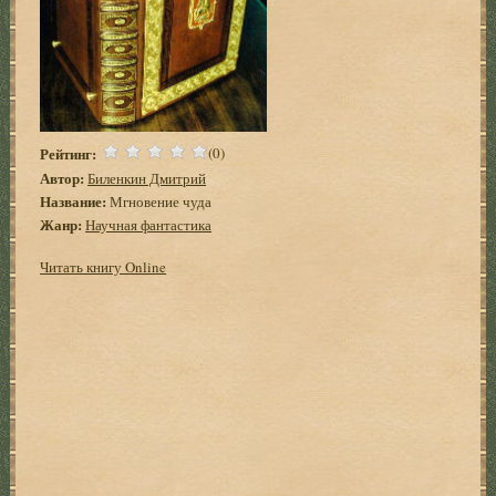
Рейтинг:
(0)
Автор:
Биленкин Дмитрий
Название:
Мгновение чуда
Жанр:
Научная фантастика
Читать книгу Online