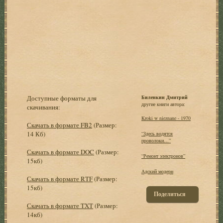
Доступные форматы для
Биленкин Дмитрий
другие книги автора:
скачивания:
Kroki w nieznane - 1970
Скачать в формате FB2
(Размер:
14 Кб)
“Здесь водятся
проволоки…”
Скачать в формате DOC
(Размер:
“Ремонт электронов”
15кб)
Адский модерн
Скачать в формате RTF
(Размер:
15кб)
Поделиться
Скачать в формате TXT
(Размер:
14кб)