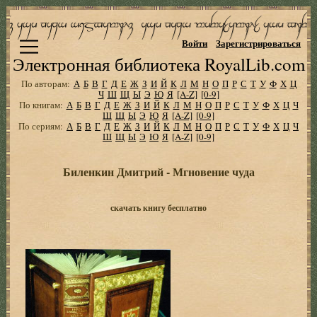
Войти
Зарегистрироваться
Электронная библиотека RoyalLib.com
По авторам:
А
Б
В
Г
Д
Е
Ж
З
И
Й
К
Л
М
Н
О
П
Р
С
Т
У
Ф
Х
Ц
Ч
Ш
Щ
Ы
Э
Ю
Я
[A-Z]
[0-9]
По книгам:
А
Б
В
Г
Д
Е
Ж
З
И
Й
К
Л
М
Н
О
П
Р
С
Т
У
Ф
Х
Ц
Ч
Ш
Щ
Ы
Э
Ю
Я
[A-Z]
[0-9]
По сериям:
А
Б
В
Г
Д
Е
Ж
З
И
Й
К
Л
М
Н
О
П
Р
С
Т
У
Ф
Х
Ц
Ч
Ш
Щ
Ы
Э
Ю
Я
[A-Z]
[0-9]
Биленкин Дмитрий - Мгновение чуда
скачать книгу бесплатно