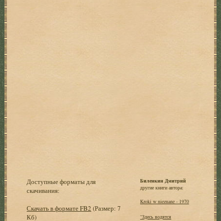
Доступные форматы для
Биленкин Дмитрий
другие книги автора:
скачивания:
Kroki w nieznane - 1970
Скачать в формате FB2
(Размер: 7
Кб)
“Здесь водятся