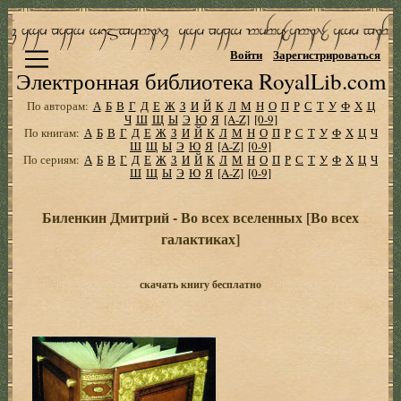
Войти
Зарегистрироваться
Электронная библиотека RoyalLib.com
По авторам:
А
Б
В
Г
Д
Е
Ж
З
И
Й
К
Л
М
Н
О
П
Р
С
Т
У
Ф
Х
Ц
Ч
Ш
Щ
Ы
Э
Ю
Я
[A-Z]
[0-9]
По книгам:
А
Б
В
Г
Д
Е
Ж
З
И
Й
К
Л
М
Н
О
П
Р
С
Т
У
Ф
Х
Ц
Ч
Ш
Щ
Ы
Э
Ю
Я
[A-Z]
[0-9]
По сериям:
А
Б
В
Г
Д
Е
Ж
З
И
Й
К
Л
М
Н
О
П
Р
С
Т
У
Ф
Х
Ц
Ч
Ш
Щ
Ы
Э
Ю
Я
[A-Z]
[0-9]
Биленкин Дмитрий - Во всех вселенных [Во всех
галактиках]
скачать книгу бесплатно