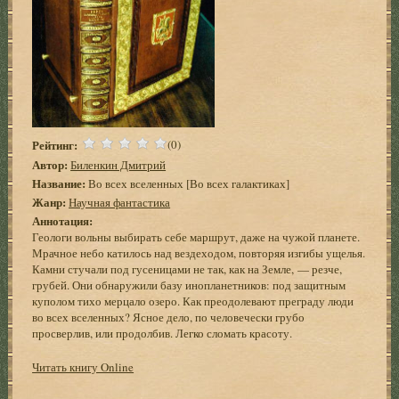
Рейтинг:
(0)
Автор:
Биленкин Дмитрий
Название:
Во всех вселенных [Во всех галактиках]
Жанр:
Научная фантастика
Аннотация:
Геологи вольны выбирать себе маршрут, даже на чужой планете.
Мрачное небо катилось над вездеходом, повторяя изгибы ущелья.
Камни стучали под гусеницами не так, как на Земле, — резче,
грубей. Они обнаружили базу инопланетников: под защитным
куполом тихо мерцало озеро. Как преодолевают преграду люди
во всех вселенных? Ясное дело, по человечески грубо
просверлив, или продолбив. Легко сломать красоту.
Читать книгу Online