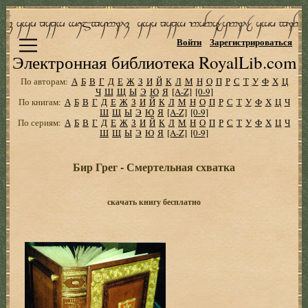
Войти
Зарегистрироваться
Электронная библиотека RoyalLib.com
По авторам:
А
Б
В
Г
Д
Е
Ж
З
И
Й
К
Л
М
Н
О
П
Р
С
Т
У
Ф
Х
Ц
Ч
Ш
Щ
Ы
Э
Ю
Я
[A-Z]
[0-9]
По книгам:
А
Б
В
Г
Д
Е
Ж
З
И
Й
К
Л
М
Н
О
П
Р
С
Т
У
Ф
Х
Ц
Ч
Ш
Щ
Ы
Э
Ю
Я
[A-Z]
[0-9]
По сериям:
А
Б
В
Г
Д
Е
Ж
З
И
Й
К
Л
М
Н
О
П
Р
С
Т
У
Ф
Х
Ц
Ч
Ш
Щ
Ы
Э
Ю
Я
[A-Z]
[0-9]
Бир Грег - Смертельная схватка
скачать книгу бесплатно