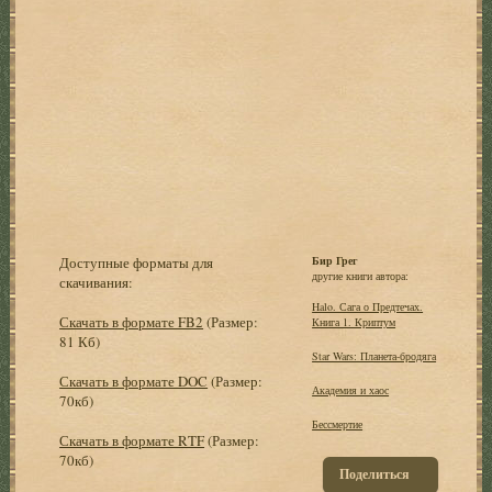
Доступные форматы для
Бир Грег
другие книги автора:
скачивания:
Halo. Сага о Предтечах.
Скачать в формате FB2
(Размер:
Книга 1. Криптум
81 Кб)
Star Wars: Планета-бродяга
Скачать в формате DOC
(Размер:
Академия и хаос
70кб)
Бессмертие
Скачать в формате RTF
(Размер:
70кб)
Поделиться