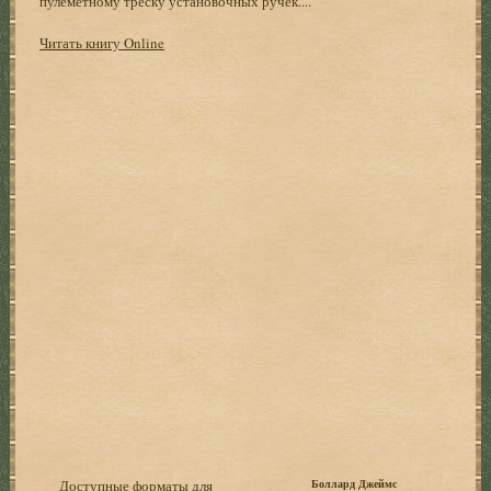
пулеметному треску установочных ручек....
Читать книгу Online
Доступные форматы для
Боллард Джеймс