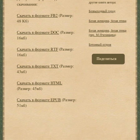
другие книги автора:
скачивания:
Безвыходный город
Скачать в формате FB2
(Размер:
48 Кб)
Белая женщина, белая птица
Белая женщина, белая птица
Скачать в формате DOC
(Размер:
(пер. М.Пчелинцева)
16кб)
Бетонный остров
Скачать в формате RTF
(Размер:
16кб)
Поделиться
Скачать в формате TXT
(Размер:
43кб)
Скачать в формате HTML
(Размер: 45кб)
Скачать в формате EPUB
(Размер:
51кб)