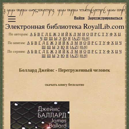
Войти
Зарегистрироваться
Электронная библиотека RoyalLib.com
По авторам:
А
Б
В
Г
Д
Е
Ж
З
И
Й
К
Л
М
Н
О
П
Р
С
Т
У
Ф
Х
Ц
Ч
Ш
Щ
Ы
Э
Ю
Я
[A-Z]
[0-9]
По книгам:
А
Б
В
Г
Д
Е
Ж
З
И
Й
К
Л
М
Н
О
П
Р
С
Т
У
Ф
Х
Ц
Ч
Ш
Щ
Ы
Э
Ю
Я
[A-Z]
[0-9]
По сериям:
А
Б
В
Г
Д
Е
Ж
З
И
Й
К
Л
М
Н
О
П
Р
С
Т
У
Ф
Х
Ц
Ч
Ш
Щ
Ы
Э
Ю
Я
[A-Z]
[0-9]
Боллард Джеймс - Перегруженный человек
скачать книгу бесплатно