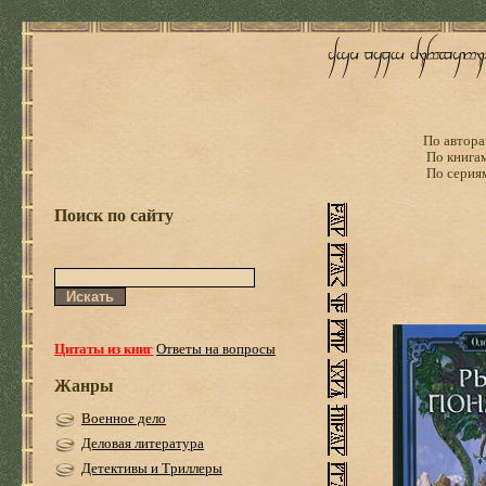
По автора
По книга
По серия
Поиск по сайту
Цитаты из книг
Ответы на вопросы
Жанры
Военное дело
Деловая литература
Детективы и Триллеры