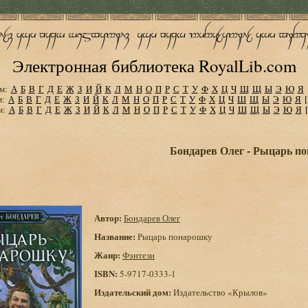
Электронная библиотека RoyalLib.com
м:
А
Б
В
Г
Д
Е
Ж
З
И
Й
К
Л
М
Н
О
П
Р
С
Т
У
Ф
Х
Ц
Ч
Ш
Щ
Ы
Э
Ю
Я
м:
А
Б
В
Г
Д
Е
Ж
З
И
Й
К
Л
М
Н
О
П
Р
С
Т
У
Ф
Х
Ц
Ч
Ш
Щ
Ы
Э
Ю
Я
м:
А
Б
В
Г
Д
Е
Ж
З
И
Й
К
Л
М
Н
О
П
Р
С
Т
У
Ф
Х
Ц
Ч
Ш
Щ
Ы
Э
Ю
Я
Бондарев Олег - Рыцарь п
Автор:
Бондарев Олег
Название:
Рыцарь понарошку
Жанр:
Фэнтези
ISBN:
5-9717-0333-1
Издательский дом:
Издательство «Крылов»