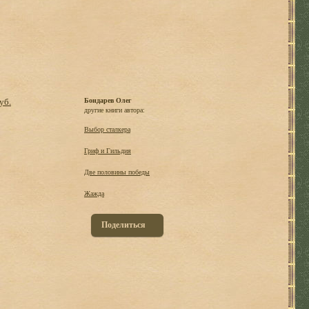
уб.
Бондарев Олег
другие книги автора:
Выбор сталкера
Гриф и Гильдия
Две половины победы
Жажда
Поделиться