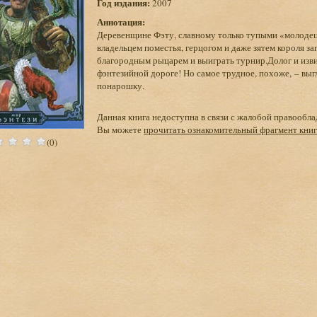
Год издания:
2007
Аннотация:
Деревенщине Фэту, славному только тупыми «молодец
владельцем поместья, герцогом и даже зятем короля з
благородным рыцарем и выиграть турнир.Долог и извил
фэнтезийной дороге! Но самое трудное, похоже, – вы
понарошку.
Данная книга недоступна в связи с жалобой правообла
Вы можете
прочитать ознакомительный фрагмент кни
(0)