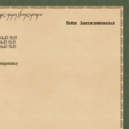
Войти
Зарегистрироваться
[A-Z]
[0-9]
[A-Z]
[0-9]
[A-Z]
[0-9]
онарошку