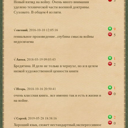
3
Новый взгляд на войну. Очень много внимания
уделено технической части военной доктрины.
Суховато. В общем 4 из пяти.
9
√
евгений
, 2016-10-10 12:05:16
5
гениальное произведение...глубина смысла войны
недосягаема
1
√
Антон
, 2018-03-19 09:03:43
2
Бредятина. И дело не только в чернухе, но и в целом
низкой художественной ценности книги
1
√
Игорь
, 2018-10-16 20:50:41
0
очень классная книга.. все именно так и есть в жизни и
на войне.
2
√
Сергей
, 2019-05-28 18:38:16
0
Хороший язык, сюжет нестандартный,эксперессивное