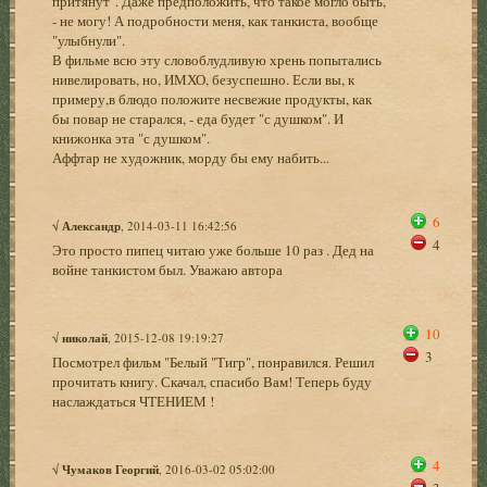
притянут". Даже предположить, что такое могло быть,
- не могу! А подробности меня, как танкиста, вообще
"улыбнули".
В фильме всю эту словоблудливую хрень попытались
нивелировать, но, ИМХО, безуспешно. Если вы, к
примеру,в блюдо положите несвежие продукты, как
бы повар не старался, - еда будет "с душком". И
книжонка эта "с душком".
Аффтар не художник, морду бы ему набить...
6
√
Александр
, 2014-03-11 16:42:56
4
Это просто пипец читаю уже больше 10 раз . Дед на
войне танкистом был. Уважаю автора
10
√
николай
, 2015-12-08 19:19:27
3
Посмотрел фильм "Белый "Тигр", понравился. Решил
прочитать книгу. Скачал, спасибо Вам! Теперь буду
наслаждаться ЧТЕНИЕМ !
4
√
Чумаков Георгий
, 2016-03-02 05:02:00