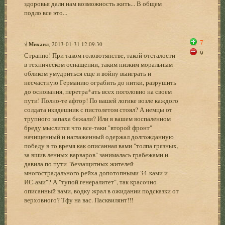
здоровья дали нам возможность жить... В общем
подло все это...
7
√
Михаил
, 2013-01-31 12:09:30
9
Странно! При таком головотяпстве, такой отсталости
в техническом оснащении, таким низким моральным
обликом умудриться еще и войну выиграть и
несчастную Германию ограбить до нитки, разрушить
до основания, перетра*ать всех поголовно на своем
пути! Полно-те афтор! По вашей логике возле каждого
солдата нквдешник с пистолетом стоял? А немцы от
трупного запаха бежали? Или в вашем воспаленном
бреду мыслится что все-таки "второй фронт"
начищенный и наглаженный одержал долгожданную
победу в то время как описанная вами "толпа грязных,
за вшив ленных варваров" занималась грабежами и
давила по пути "беззащитных жителей
многострадального рейха допотопными 34-ками и
ИС-ами"? А "тупой генералитет", так красочно
описанный вами, водку жрал в ожидании подсказки от
верховного? Тфу на вас. Пасквилянт!!!