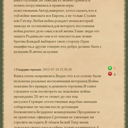
понять погрузившись в правила игры
повествования.Автор,наверное, хотел сказать,что в
той войне виновата вся Европа, а не только Сталин
или Гитлер.Любая война рождает воина,который
никогда не остановиться,для которого постоянная
война,ратное дело-смысл всей жизни.Такие люди-это
защита Родины,но они и ее опасность,как лезвие
бритвы.Каждый выбирает свою сторону.Одни
пацифисты,а другие говорят,что добро должно быть с
кулаками.Я,лично,за кулаки.
5
√
Гвардии сержант
, 2012-07-18 22:58:28
4
Книга очень понравилась.Видно что в ее основу были
положены реальные воспоминания ветеранов.Война
показана без прикрас и дешевого героизма.И самое
страшное если посмотреть на локальные войны
прошедших 20 лет ее сюжет до сих пор
актуален.Горящие отечественные коробки экипажи
собираемые по частям после детонации
боекомплекта.Бездарное командование.Продажные и
не грамотные офицеры.Срочники не умеющие ни
стрелять ни ездить.В общем Белый Тигр вновь
дождался своего часа и сейчас только разминается.А