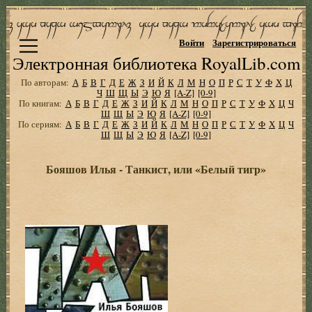
Войти
Зарегистрироваться
Электронная библиотека RoyalLib.com
По авторам:
А
Б
В
Г
Д
Е
Ж
З
И
Й
К
Л
М
Н
О
П
Р
С
Т
У
Ф
Х
Ц
Ч
Ш
Щ
Ы
Э
Ю
Я
[A-Z]
[0-9]
По книгам:
А
Б
В
Г
Д
Е
Ж
З
И
Й
К
Л
М
Н
О
П
Р
С
Т
У
Ф
Х
Ц
Ч
Ш
Щ
Ы
Э
Ю
Я
[A-Z]
[0-9]
По сериям:
А
Б
В
Г
Д
Е
Ж
З
И
Й
К
Л
М
Н
О
П
Р
С
Т
У
Ф
Х
Ц
Ч
Ш
Щ
Ы
Э
Ю
Я
[A-Z]
[0-9]
Бояшов Илья - Танкист, или «Белый тигр»