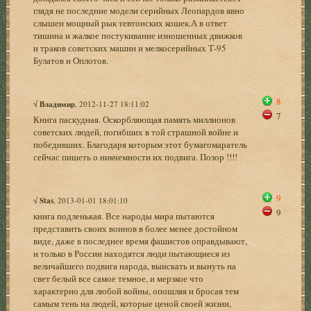
глядя не последние модели серийных Леопардов явно
слышен мощный рык тевтонских кошек.А в ответ
тишина и жалкое постукивание изношенных движков
и траков советских машин и мелкосерийных Т-95
Булатов и Оплотов.
8
√
Владимир
, 2012-11-27 18:11:02
7
Книга паскудная. Оскорбляющая память миллионов
советских людей, погибших в той страшной войне и
победивших. Благодаря которым этот бумагомаратель
сейчас пишеть о никчемности их подвига. Позор !!!!
9
√
Stas
, 2013-01-01 18:01:10
9
книга подленькая. Все народы мира пытаются
представить своих воинов в более менее достойном
виде, даже в последнее время фашистов оправдывают,
и только в России находятся люди пытающиеся из
величайшего подвига народа, выискать и вынуть на
свет белый все самое темное, и мерзкое что
характерно для любой войны, опошляя и бросая тем
самым тень на людей, которые ценой своей жизни,