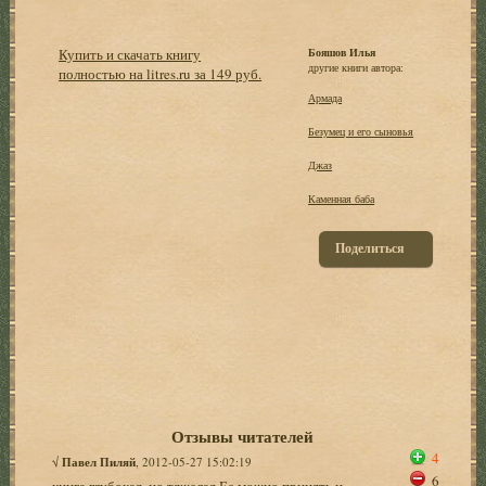
Купить и скачать книгу
Бояшов Илья
другие книги автора:
полностью на litres.ru за 149 руб.
Армада
Безумец и его сыновья
Джаз
Каменная баба
Поделиться
Отзывы читателей
4
√
Павел Пиляй
, 2012-05-27 15:02:19
6
книга глубокая ,но тяжелая.Ее можно принять и