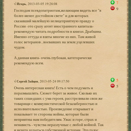
7
√
Игорь
, 2013-03-05 19:28:08
9
Господам псевдопатриотам,желающим видеть все "в
более-менее достойном свете" и для которых
сказавший малейшую нелицеприятную правду о
России -это сразу агент иностранного капитала-
рекомендую читать подробности в книгах Драбкина.
Именно оттуда и взяты многие из них. Там живой
голос ветеранов , воевавших на земле,уцелевших
чудом.
А данная книга- очень глубокая, категорически
рекомендую всем.
5
√
Сергей Зайцев
, 2013-05-24 09:17:50
5
Очень интересная книга! Есть о чем подумать и
поразмышлять. Сюжет берет за живое. Сколько их
таких сошедших с ума героев, расстреливали свои же
товарищи с коммунистической безалаберностью и
исполнительностью. Произведение открывает и
показывает те стороны войны, которые были
неприятны нам победителям. Ужас и горе, страх и
ненависть - чувства неразлучные с любой войной. Так
и нечего чураться собственной истории. Это голос