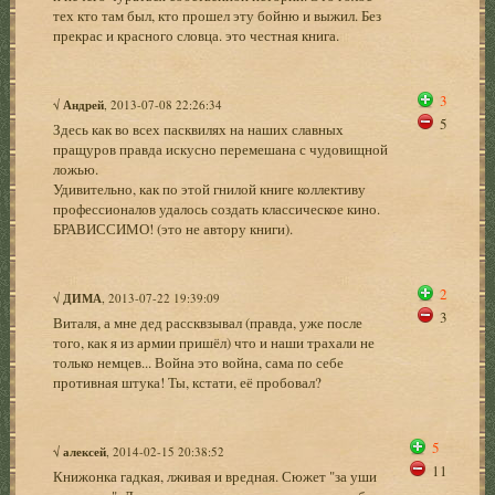
тех кто там был, кто прошел эту бойню и выжил. Без
прекрас и красного словца. это честная книга.
3
√
Андрей
, 2013-07-08 22:26:34
5
Здесь как во всех пасквилях на наших славных
пращуров правда искусно перемешана с чудовищной
ложью.
Удивительно, как по этой гнилой книге коллективу
профессионалов удалось создать классическое кино.
БРАВИССИМО! (это не автору книги).
2
√
ДИМА
, 2013-07-22 19:39:09
3
Виталя, а мне дед рассквзывал (правда, уже после
того, как я из армии пришёл) что и наши трахали не
только немцев... Война это война, сама по себе
противная штука! Ты, кстати, её пробовал?
5
√
алексей
, 2014-02-15 20:38:52
11
Книжонка гадкая, лживая и вредная. Сюжет "за уши