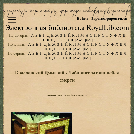
Войти
Зарегистрироваться
Электронная библиотека RoyalLib.com
По авторам:
А
Б
В
Г
Д
Е
Ж
З
И
Й
К
Л
М
Н
О
П
Р
С
Т
У
Ф
Х
Ц
Ч
Ш
Щ
Ы
Э
Ю
Я
[A-Z]
[0-9]
По книгам:
А
Б
В
Г
Д
Е
Ж
З
И
Й
К
Л
М
Н
О
П
Р
С
Т
У
Ф
Х
Ц
Ч
Ш
Щ
Ы
Э
Ю
Я
[A-Z]
[0-9]
По сериям:
А
Б
В
Г
Д
Е
Ж
З
И
Й
К
Л
М
Н
О
П
Р
С
Т
У
Ф
Х
Ц
Ч
Ш
Щ
Ы
Э
Ю
Я
[A-Z]
[0-9]
Браславский Дмитрий - Лабиринт затаившейся
смерти
скачать книгу бесплатно