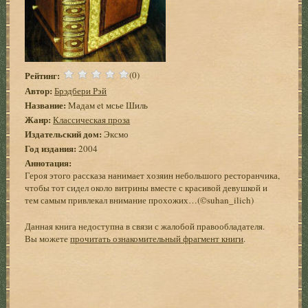
Рейтинг:
(0)
Автор:
Брэдбери Рэй
Название:
Мадам et мсье Шиль
Жанр:
Классическая проза
Издательский дом:
Эксмо
Год издания:
2004
Аннотация:
Героя этого рассказа нанимает хозяин небольшого ресторанчика,
чтобы тот сидел около витрины вместе с красивой девушкой и
тем самым привлекал внимание прохожих…(©suhan_ilich)
Данная книга недоступна в связи с жалобой правообладателя.
Вы можете
прочитать ознакомительный фрагмент книги
.