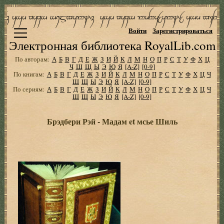
Войти
Зарегистрироваться
Электронная библиотека RoyalLib.com
По авторам:
А
Б
В
Г
Д
Е
Ж
З
И
Й
К
Л
М
Н
О
П
Р
С
Т
У
Ф
Х
Ц
Ч
Ш
Щ
Ы
Э
Ю
Я
[A-Z]
[0-9]
По книгам:
А
Б
В
Г
Д
Е
Ж
З
И
Й
К
Л
М
Н
О
П
Р
С
Т
У
Ф
Х
Ц
Ч
Ш
Щ
Ы
Э
Ю
Я
[A-Z]
[0-9]
По сериям:
А
Б
В
Г
Д
Е
Ж
З
И
Й
К
Л
М
Н
О
П
Р
С
Т
У
Ф
Х
Ц
Ч
Ш
Щ
Ы
Э
Ю
Я
[A-Z]
[0-9]
Брэдбери Рэй - Мадам et мсье Шиль