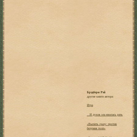
Брэдбери Рэй
другие книги автора:
Игра
...И духов зла явилась рать
«Выпить сразу: против
безумия толп»