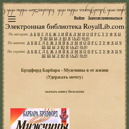
Войти
Зарегистрироваться
Электронная библиотека RoyalLib.com
По авторам:
А
Б
В
Г
Д
Е
Ж
З
И
Й
К
Л
М
Н
О
П
Р
С
Т
У
Ф
Х
Ц
Ч
Ш
Щ
Ы
Э
Ю
Я
[A-Z]
[0-9]
По книгам:
А
Б
В
Г
Д
Е
Ж
З
И
Й
К
Л
М
Н
О
П
Р
С
Т
У
Ф
Х
Ц
Ч
Ш
Щ
Ы
Э
Ю
Я
[A-Z]
[0-9]
По сериям:
А
Б
В
Г
Д
Е
Ж
З
И
Й
К
Л
М
Н
О
П
Р
С
Т
У
Ф
Х
Ц
Ч
Ш
Щ
Ы
Э
Ю
Я
[A-Z]
[0-9]
Брэдфорд Барбара - Мужчины в ее жизни
(Удержать мечту)
скачать книгу бесплатно