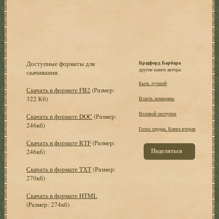
Доступные форматы для
Брэдфорд Барбара
другие книги автора:
скачивания:
Быть лучшей
Скачать в формате FB2
(Размер:
322 Кб)
Власть женщины
Волевой поступок
Скачать в формате DOC
(Размер:
246кб)
Голос сердца. Книга вторая
Скачать в формате RTF
(Размер:
Поделиться
246кб)
Скачать в формате TXT
(Размер:
270кб)
Скачать в формате HTML
(Размер: 274кб)