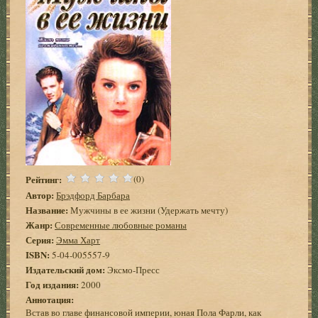
Рейтинг:
(0)
Автор:
Брэдфорд Барбара
Название:
Мужчины в ее жизни (Удержать мечту)
Жанр:
Современные любовные романы
Серия:
Эмма Харт
ISBN:
5-04-005557-9
Издательский дом:
Эксмо-Пресс
Год издания:
2000
Аннотация:
Встав во главе финансовой империи, юная Пола Фарли, как