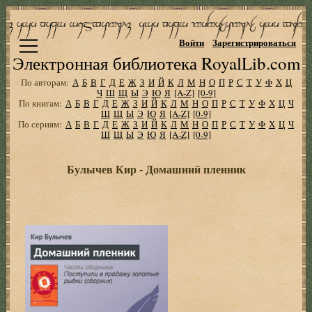
Войти
Зарегистрироваться
Электронная библиотека RoyalLib.com
По авторам:
А
Б
В
Г
Д
Е
Ж
З
И
Й
К
Л
М
Н
О
П
Р
С
Т
У
Ф
Х
Ц
Ч
Ш
Щ
Ы
Э
Ю
Я
[A-Z]
[0-9]
По книгам:
А
Б
В
Г
Д
Е
Ж
З
И
Й
К
Л
М
Н
О
П
Р
С
Т
У
Ф
Х
Ц
Ч
Ш
Щ
Ы
Э
Ю
Я
[A-Z]
[0-9]
По сериям:
А
Б
В
Г
Д
Е
Ж
З
И
Й
К
Л
М
Н
О
П
Р
С
Т
У
Ф
Х
Ц
Ч
Ш
Щ
Ы
Э
Ю
Я
[A-Z]
[0-9]
Булычев Кир - Домашний пленник