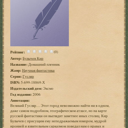
Рейтинг:
(0)
Автор:
Булычев Кир
Название:
Домашний пленник
Жанр:
Научная фантастика
Серия:
Гусляр
ISBN:
5-699-18869-Х
Издательский дом:
Эксмо
Год издания:
2006
Аннотация:
Великий Гусляр… Этот город невозможно найти ни в одном,
даже самом подробном, географическом атласе, но на карте
русской фантастики он выглядит заметнее иных столиц. Кир
Булычев с присущим ему неподражаемым юмором, мудрой
иронией и язвительным сарказмом поведал нам о нравах и