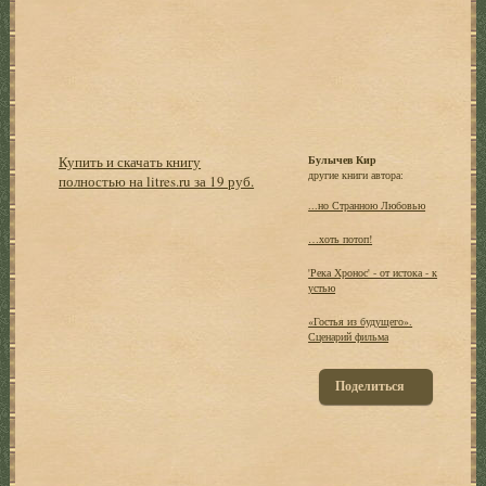
Купить и скачать книгу
Булычев Кир
другие книги автора:
полностью на litres.ru за 19 руб.
...но Странною Любовью
…хоть потоп!
'Река Хронос' - от истока - к
устью
«Гостья из будущего».
Сценарий фильма
Поделиться