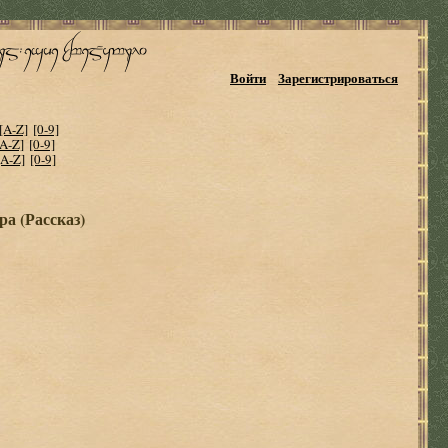
Войти
Зарегистрироваться
[A-Z]
[0-9]
[A-Z]
[0-9]
[A-Z]
[0-9]
ра (Рассказ)