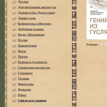
Детское
Документальная литература
Домоводство (Дом и семья)
Драматургия
Компьютеры и Интернет
Любовные романы
Наука, Образование
Поэзия
Рейтинг:
Приключения
Проза
Прочее
Религия и духовность
Справочная литература
Старинное
Техника
Фантастика
Фольклор
Юмор
Список всех жанров