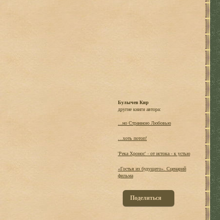
Булычев Кир
другие книги автора:
...но Странною Любовью
…хоть потоп!
'Река Хронос' - от истока - к устью
«Гостья из будущего». Сценарий
фильма
Поделиться