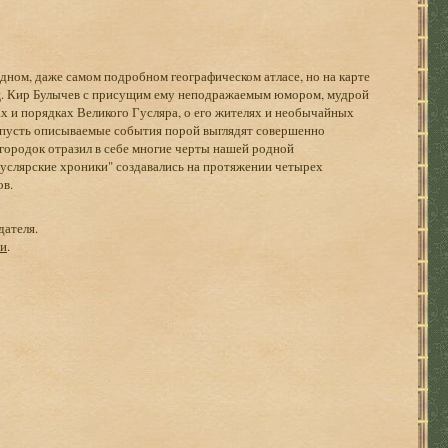
одном, даже самом подробном географическом атласе, но на карте
иц. Кир Булычев с присущим ему неподражаемым юмором, мудрой
ах и порядках Великого Гусляра, о его жителях и необычайных
 пусть описываемые события порой выглядят совершенно
городок отразил в себе многие черты нашей родной
услярские хроники" создавались на протяжении четырех
ов.
дателя.
ги
.