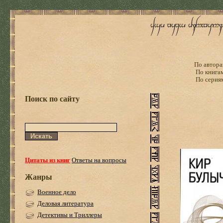
По автора
По книга
По серия
Поиск по сайту
Цитаты из книг
Ответы на вопросы
Жанры
Военное дело
Деловая литература
Детективы и Триллеры