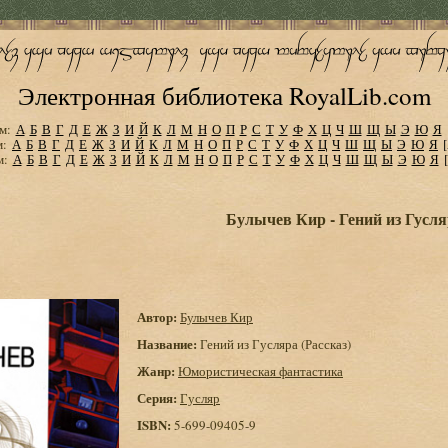
Электронная библиотека RoyalLib.com
м:
А
Б
В
Г
Д
Е
Ж
З
И
Й
К
Л
М
Н
О
П
Р
С
Т
У
Ф
Х
Ц
Ч
Ш
Щ
Ы
Э
Ю
Я
м:
А
Б
В
Г
Д
Е
Ж
З
И
Й
К
Л
М
Н
О
П
Р
С
Т
У
Ф
Х
Ц
Ч
Ш
Щ
Ы
Э
Ю
Я
м:
А
Б
В
Г
Д
Е
Ж
З
И
Й
К
Л
М
Н
О
П
Р
С
Т
У
Ф
Х
Ц
Ч
Ш
Щ
Ы
Э
Ю
Я
Булычев Кир - Гений из Гусля
Автор:
Булычев Кир
Название:
Гений из Гусляра (Рассказ)
Жанр:
Юмористическая фантастика
Серия:
Гусляр
ISBN:
5-699-09405-9