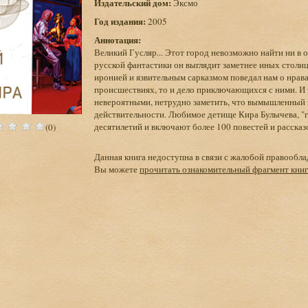
Издательский дом:
Эксмо
Год издания:
2005
Аннотация:
Великий Гусляр... Этот город невозможно найти ни в 
русской фантастики он выглядит заметнее иных стол
иронией и язвительным сарказмом поведал нам о нрав
происшествиях, то и дело приключающихся с ними. И
невероятными, нетрудно заметить, что вымышленный 
действительности. Любимое детище Кира Булычева, "г
десятилетий и включают более 100 повестей и рассказ
(0)
Данная книга недоступна в связи с жалобой правообла
Вы можете
прочитать ознакомительный фрагмент кни