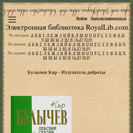
Войти
Зарегистрироваться
Электронная библиотека RoyalLib.com
По авторам:
А
Б
В
Г
Д
Е
Ж
З
И
Й
К
Л
М
Н
О
П
Р
С
Т
У
Ф
Х
Ц
Ч
Ш
Щ
Ы
Э
Ю
Я
[A-Z]
[0-9]
По книгам:
А
Б
В
Г
Д
Е
Ж
З
И
Й
К
Л
М
Н
О
П
Р
С
Т
У
Ф
Х
Ц
Ч
Ш
Щ
Ы
Э
Ю
Я
[A-Z]
[0-9]
По сериям:
А
Б
В
Г
Д
Е
Ж
З
И
Й
К
Л
М
Н
О
П
Р
С
Т
У
Ф
Х
Ц
Ч
Ш
Щ
Ы
Э
Ю
Я
[A-Z]
[0-9]
Булычев Кир - Излучатель доброты