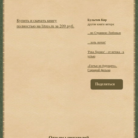
Купить и скачать книгу
Булычев Кир
другие книги автора:
полностью на litres.ru за 209 руб.
...но Странною Любовью
…хоть потоп!
'Река Хронос' - от истока - к
устью
«Гостья из будущего».
Сценарий фильма
Поделиться
Отзывы читателей