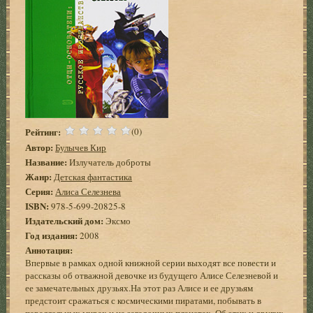
Рейтинг:
(0)
Автор:
Булычев Кир
Название:
Излучатель доброты
Жанр:
Детская фантастика
Серия:
Алиса Селезнева
ISBN:
978-5-699-20825-8
Издательский дом:
Эксмо
Год издания:
2008
Аннотация:
Впервые в рамках одной книжной серии выходят все повести и
рассказы об отважной девочке из будущего Алисе Селезневой и
ее замечательных друзьях.На этот раз Алисе и ее друзьям
предстоит сражаться с космическими пиратами, побывать в
параллельных мирах и на загадочных планетах. Об этих и других