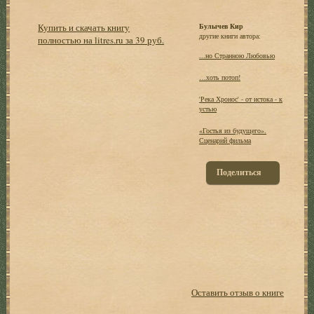
Купить и скачать книгу
Булычев Кир
другие книги автора:
полностью на litres.ru за 39 руб.
...но Странною Любовью
…хоть потоп!
'Река Хронос' - от истока - к
устью
«Гостья из будущего».
Сценарий фильма
Поделиться
Оставить отзыв о книге