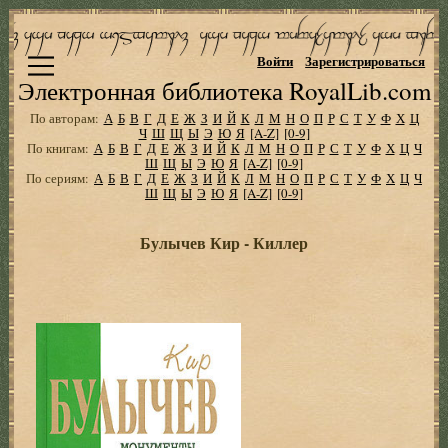
Войти
Зарегистрироваться
Электронная библиотека RoyalLib.com
По авторам:
А
Б
В
Г
Д
Е
Ж
З
И
Й
К
Л
М
Н
О
П
Р
С
Т
У
Ф
Х
Ц
Ч
Ш
Щ
Ы
Э
Ю
Я
[A-Z]
[0-9]
По книгам:
А
Б
В
Г
Д
Е
Ж
З
И
Й
К
Л
М
Н
О
П
Р
С
Т
У
Ф
Х
Ц
Ч
Ш
Щ
Ы
Э
Ю
Я
[A-Z]
[0-9]
По сериям:
А
Б
В
Г
Д
Е
Ж
З
И
Й
К
Л
М
Н
О
П
Р
С
Т
У
Ф
Х
Ц
Ч
Ш
Щ
Ы
Э
Ю
Я
[A-Z]
[0-9]
Булычев Кир - Киллер