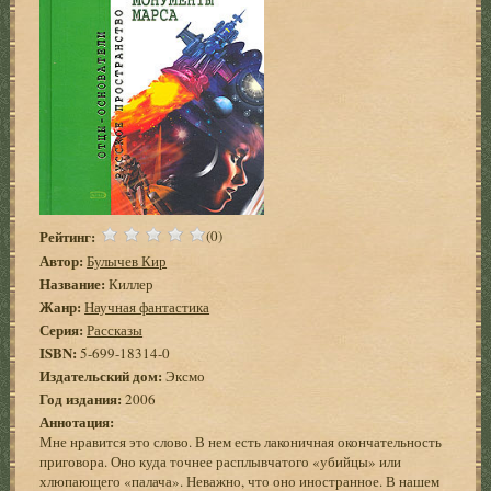
Рейтинг:
(0)
Автор:
Булычев Кир
Название:
Киллер
Жанр:
Научная фантастика
Серия:
Рассказы
ISBN:
5-699-18314-0
Издательский дом:
Эксмо
Год издания:
2006
Аннотация:
Мне нравится это слово. В нем есть лаконичная окончательность
приговора. Оно куда точнее расплывчатого «убийцы» или
хлюпающего «палача». Неважно, что оно иностранное. В нашем