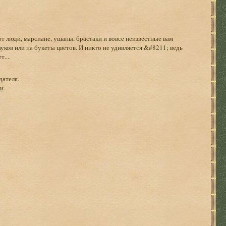
ют люди, марсиане, ушаны, брастаки и вовсе неизвестные вам
ауков или на букеты цветов. И никто не удивляется &#8211; ведь
....
дателя.
ги
.