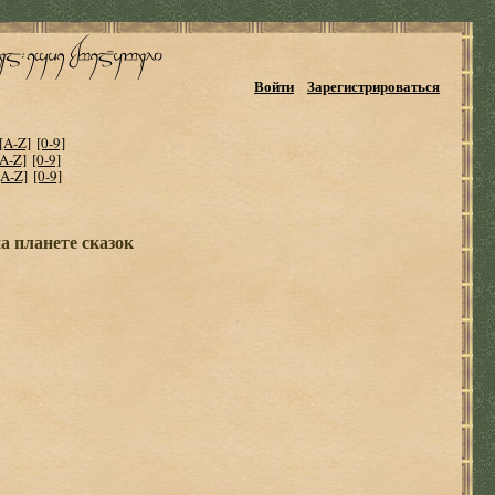
Войти
Зарегистрироваться
[A-Z]
[0-9]
[A-Z]
[0-9]
[A-Z]
[0-9]
а планете сказок