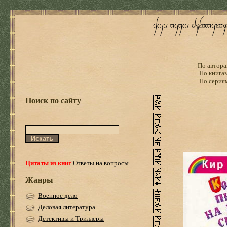
По автора
По книга
По серия
Поиск по сайту
Цитаты из книг
Ответы на вопросы
Жанры
Военное дело
Деловая литература
Детективы и Триллеры