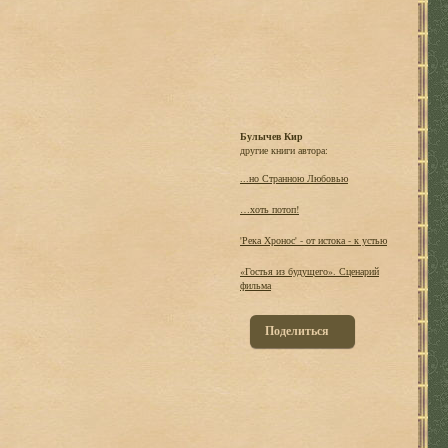
Булычев Кир
другие книги автора:
...но Странною Любовью
…хоть потоп!
'Река Хронос' - от истока - к устью
«Гостья из будущего». Сценарий
фильма
Поделиться