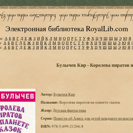
Электронная библиотека RoyalLib.com
м:
А
Б
В
Г
Д
Е
Ж
З
И
Й
К
Л
М
Н
О
П
Р
С
Т
У
Ф
Х
Ц
Ч
Ш
Щ
Ы
Э
Ю
Я
м:
А
Б
В
Г
Д
Е
Ж
З
И
Й
К
Л
М
Н
О
П
Р
С
Т
У
Ф
Х
Ц
Ч
Ш
Щ
Ы
Э
Ю
Я
м:
А
Б
В
Г
Д
Е
Ж
З
И
Й
К
Л
М
Н
О
П
Р
С
Т
У
Ф
Х
Ц
Ч
Ш
Щ
Ы
Э
Ю
Я
Булычев Кир - Королева пиратов н
Автор:
Булычев Кир
Название:
Королева пиратов на планете сказок
Жанр:
Детская фантастика
Серия:
Повести об Алисе для детей младшего возраста
ISBN:
978-5-699-21266-8