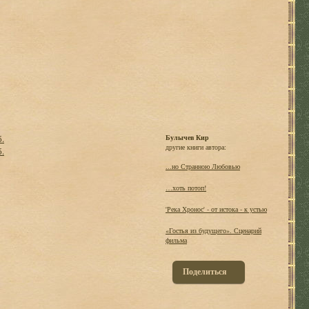
б.
Булычев Кир
другие книги автора:
б.
...но Странною Любовью
…хоть потоп!
'Река Хронос' - от истока - к устью
«Гостья из будущего». Сценарий
фильма
Поделиться