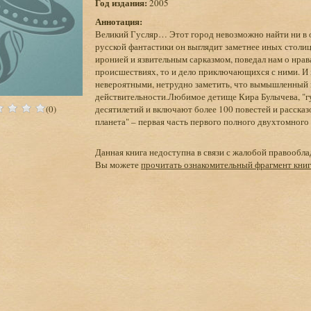
Год издания:
2005
Аннотация:
Великий Гусляр… Этот город невозможно найти ни в о
русской фантастики он выглядит заметнее иных стол
иронией и язвительным сарказмом, поведал нам о нрав
происшествиях, то и дело приключающихся с ними. И
невероятными, нетрудно заметить, что вымышленный 
действительности.Любимое детище Кира Булычева, "гу
(0)
десятилетий и включают более 100 повестей и рассказ
планета" – первая часть первого полного двухтомного
Данная книга недоступна в связи с жалобой правообла
Вы можете
прочитать ознакомительный фрагмент кни