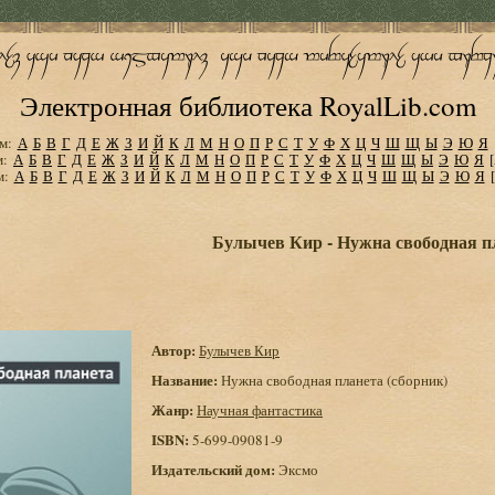
Электронная библиотека RoyalLib.com
м:
А
Б
В
Г
Д
Е
Ж
З
И
Й
К
Л
М
Н
О
П
Р
С
Т
У
Ф
Х
Ц
Ч
Ш
Щ
Ы
Э
Ю
Я
м:
А
Б
В
Г
Д
Е
Ж
З
И
Й
К
Л
М
Н
О
П
Р
С
Т
У
Ф
Х
Ц
Ч
Ш
Щ
Ы
Э
Ю
Я
м:
А
Б
В
Г
Д
Е
Ж
З
И
Й
К
Л
М
Н
О
П
Р
С
Т
У
Ф
Х
Ц
Ч
Ш
Щ
Ы
Э
Ю
Я
Булычев Кир - Нужна свободная пл
Автор:
Булычев Кир
Название:
Нужна свободная планета (сборник)
Жанр:
Научная фантастика
ISBN:
5-699-09081-9
Издательский дом:
Эксмо