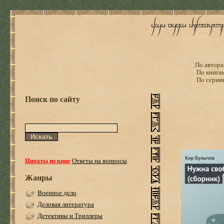
По автора
По книга
По серия
Поиск по сайту
Цитаты из книг
Ответы на вопросы
Жанры
Военное дело
Деловая литература
Детективы и Триллеры