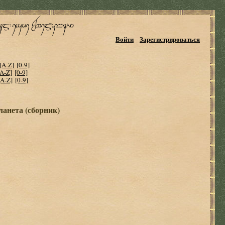
Войти
Зарегистрироваться
[A-Z]
[0-9]
[A-Z]
[0-9]
[A-Z]
[0-9]
анета (сборник)