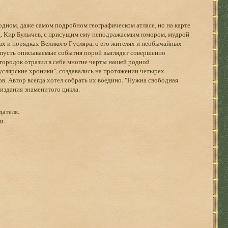
дном, даже самом подробном географическом атласе, но на карте
иц. Кир Булычев, с присущим ему неподражаемым юмором, мудрой
ах и порядках Великого Гусляра, о его жителях и необычайных
 пусть описываемые события порой выглядят совершенно
городок отразил в себе многие черты нашей родной
слярские хроники", создавались на протяжении четырех
ов. Автор всегда хотел собрать их воедино. "Нужна свободная
 издания знаменитого цикла.
дателя.
ги
.