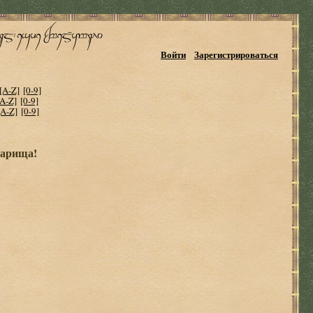
Войти
Зарегистрироваться
[A-Z]
[0-9]
[A-Z]
[0-9]
[A-Z]
[0-9]
варища!