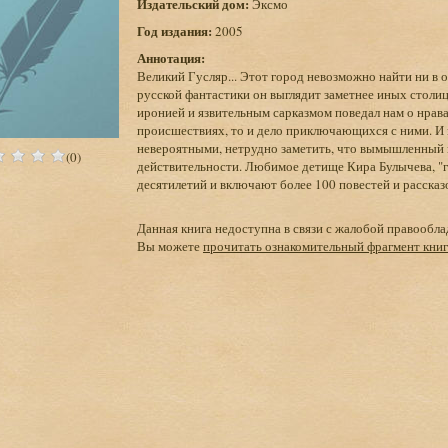
Издательский дом:
Эксмо
Год издания:
2005
Аннотация:
Великий Гусляр... Этот город невозможно найти ни в 
русской фантастики он выглядит заметнее иных стол
иронией и язвительным сарказмом поведал нам о нрав
происшествиях, то и дело приключающихся с ними. И
невероятными, нетрудно заметить, что вымышленный 
(0)
действительности. Любимое детище Кира Булычева, "г
десятилетий и включают более 100 повестей и рассказ
Данная книга недоступна в связи с жалобой правообла
Вы можете
прочитать ознакомительный фрагмент кни