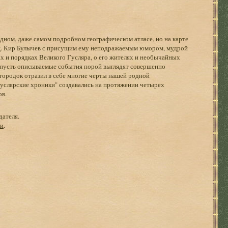
одном, даже самом подробном географическом атласе, но на карте
иц. Кир Булычев с присущим ему неподражаемым юмором, мудрой
ах и порядках Великого Гусляра, о его жителях и необычайных
 пусть описываемые события порой выглядят совершенно
городок отразил в себе многие черты нашей родной
услярские хроники" создавались на протяжении четырех
ов.
дателя.
ги
.