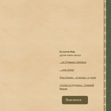
Булычев Кир
другие книги автора:
...но Странною Любовью
…хоть потоп!
'Река Хронос' - от истока - к устью
«Гостья из будущего». Сценарий
фильма
Поделиться