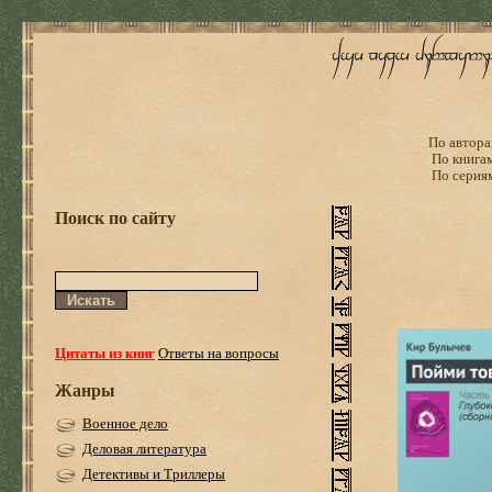
По автора
По книга
По серия
Поиск по сайту
Цитаты из книг
Ответы на вопросы
Жанры
Военное дело
Деловая литература
Детективы и Триллеры