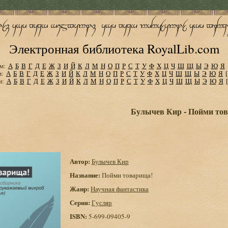
Электронная библиотека RoyalLib.com
м:
А
Б
В
Г
Д
Е
Ж
З
И
Й
К
Л
М
Н
О
П
Р
С
Т
У
Ф
Х
Ц
Ч
Ш
Щ
Ы
Э
Ю
Я
м:
А
Б
В
Г
Д
Е
Ж
З
И
Й
К
Л
М
Н
О
П
Р
С
Т
У
Ф
Х
Ц
Ч
Ш
Щ
Ы
Э
Ю
Я
м:
А
Б
В
Г
Д
Е
Ж
З
И
Й
К
Л
М
Н
О
П
Р
С
Т
У
Ф
Х
Ц
Ч
Ш
Щ
Ы
Э
Ю
Я
Булычев Кир - Пойми то
Автор:
Булычев Кир
Название:
Пойми товарища!
Жанр:
Научная фантастика
Серия:
Гусляр
ISBN:
5-699-09405-9