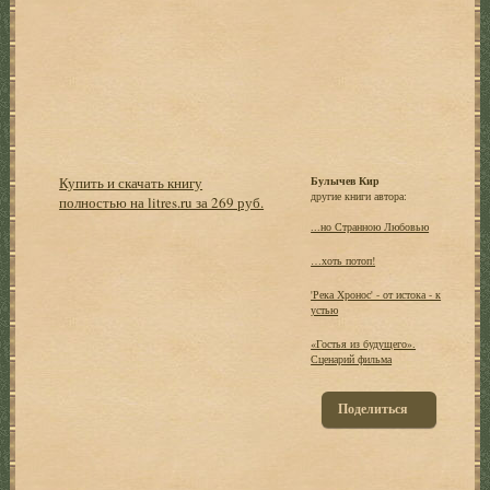
Купить и скачать книгу
Булычев Кир
другие книги автора:
полностью на litres.ru за 269 руб.
...но Странною Любовью
…хоть потоп!
'Река Хронос' - от истока - к
устью
«Гостья из будущего».
Сценарий фильма
Поделиться