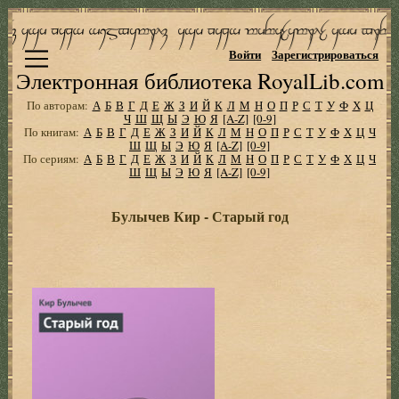
Войти
Зарегистрироваться
Электронная библиотека RoyalLib.com
По авторам:
А
Б
В
Г
Д
Е
Ж
З
И
Й
К
Л
М
Н
О
П
Р
С
Т
У
Ф
Х
Ц
Ч
Ш
Щ
Ы
Э
Ю
Я
[A-Z]
[0-9]
По книгам:
А
Б
В
Г
Д
Е
Ж
З
И
Й
К
Л
М
Н
О
П
Р
С
Т
У
Ф
Х
Ц
Ч
Ш
Щ
Ы
Э
Ю
Я
[A-Z]
[0-9]
По сериям:
А
Б
В
Г
Д
Е
Ж
З
И
Й
К
Л
М
Н
О
П
Р
С
Т
У
Ф
Х
Ц
Ч
Ш
Щ
Ы
Э
Ю
Я
[A-Z]
[0-9]
Булычев Кир - Старый год