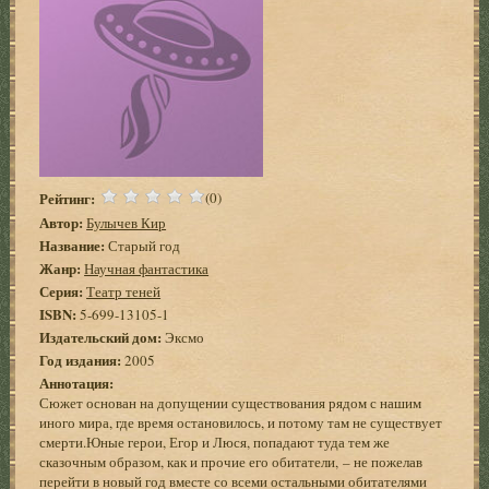
Рейтинг:
(0)
Автор:
Булычев Кир
Название:
Старый год
Жанр:
Научная фантастика
Серия:
Театр теней
ISBN:
5-699-13105-1
Издательский дом:
Эксмо
Год издания:
2005
Аннотация:
Сюжет основан на допущении существования рядом с нашим
иного мира, где время остановилось, и потому там не существует
смерти.Юные герои, Егор и Люся, попадают туда тем же
сказочным образом, как и прочие его обитатели, – не пожелав
перейти в новый год вместе со всеми остальными обитателями