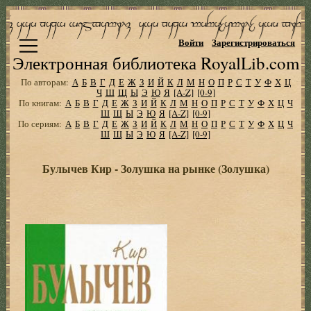
Войти
Зарегистрироваться
Электронная библиотека RoyalLib.com
По авторам:
А
Б
В
Г
Д
Е
Ж
З
И
Й
К
Л
М
Н
О
П
Р
С
Т
У
Ф
Х
Ц
Ч
Ш
Щ
Ы
Э
Ю
Я
[A-Z]
[0-9]
По книгам:
А
Б
В
Г
Д
Е
Ж
З
И
Й
К
Л
М
Н
О
П
Р
С
Т
У
Ф
Х
Ц
Ч
Ш
Щ
Ы
Э
Ю
Я
[A-Z]
[0-9]
По сериям:
А
Б
В
Г
Д
Е
Ж
З
И
Й
К
Л
М
Н
О
П
Р
С
Т
У
Ф
Х
Ц
Ч
Ш
Щ
Ы
Э
Ю
Я
[A-Z]
[0-9]
Булычев Кир - Золушка на рынке (Золушка)