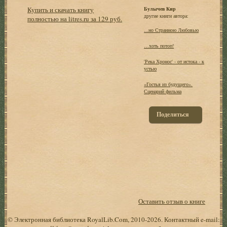
Купить и скачать книгу
Булычев Кир
другие книги автора:
полностью на litres.ru за 129 руб.
...но Странною Любовью
…хоть потоп!
'Река Хронос' - от истока - к
устью
«Гостья из будущего».
Сценарий фильма
Поделиться
Оставить отзыв о книге
© Электронная библиотека RoyalLib.Com, 2010-2026. Контактный e-mail: