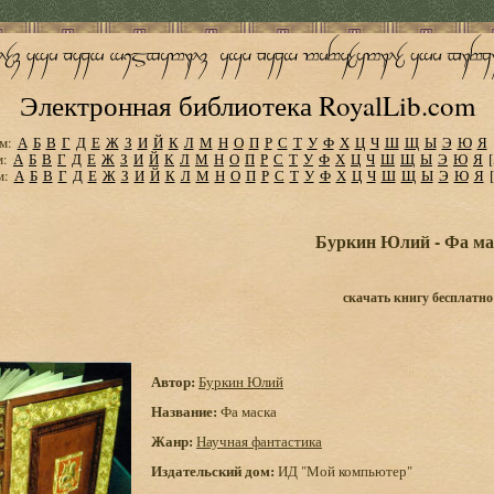
Электронная библиотека RoyalLib.com
м:
А
Б
В
Г
Д
Е
Ж
З
И
Й
К
Л
М
Н
О
П
Р
С
Т
У
Ф
Х
Ц
Ч
Ш
Щ
Ы
Э
Ю
Я
м:
А
Б
В
Г
Д
Е
Ж
З
И
Й
К
Л
М
Н
О
П
Р
С
Т
У
Ф
Х
Ц
Ч
Ш
Щ
Ы
Э
Ю
Я
м:
А
Б
В
Г
Д
Е
Ж
З
И
Й
К
Л
М
Н
О
П
Р
С
Т
У
Ф
Х
Ц
Ч
Ш
Щ
Ы
Э
Ю
Я
Буркин Юлий - Фа ма
скачать книгу бесплатно
Автор:
Буркин Юлий
Название:
Фа маска
Жанр:
Научная фантастика
Издательский дом:
ИД "Мой компьютер"