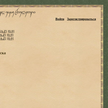
Войти
Зарегистрироваться
[A-Z]
[0-9]
[A-Z]
[0-9]
[A-Z]
[0-9]
ска