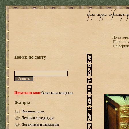
По автора
По книга
По серия
Поиск по сайту
Цитаты из книг
Ответы на вопросы
Жанры
Военное дело
Деловая литература
Детективы и Триллеры