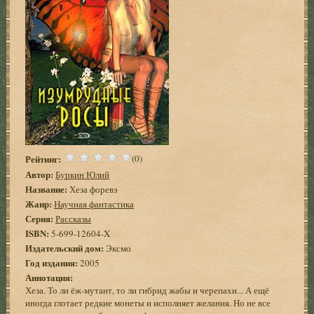
Рейтинг:
(0)
Автор:
Буркин Юлий
Название:
Хеза форевэ
Жанр:
Научная фантастика
Серия:
Рассказы
ISBN:
5-699-12604-X
Издательский дом:
Эксмо
Год издания:
2005
Аннотация:
Хеза. То ли ёж-мутант, то ли гибрид жабы и черепахи... А ещё
иногда глотает редкие монеты и исполняет желания. Но не все