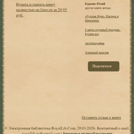
Купить и скачать книгу
Буркин Юлий
другие книги автора:
полностью на litres.ru за 29,95
руб.
«Русская Идея» Мастера и
Маргариты
8 марта охуенный праздник.
Бухаем все
Автобиография
Алмазный мальчик
Поделиться
Оставить отзыв о книге
© Электронная библиотека RoyalLib.Com, 2010-2026. Контактный e-mail:
royallib.ru@gmail.com
|
Авторам и правообладателям