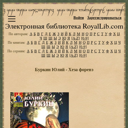
Войти
Зарегистрироваться
Электронная библиотека RoyalLib.com
По авторам:
А
Б
В
Г
Д
Е
Ж
З
И
Й
К
Л
М
Н
О
П
Р
С
Т
У
Ф
Х
Ц
Ч
Ш
Щ
Ы
Э
Ю
Я
[A-Z]
[0-9]
По книгам:
А
Б
В
Г
Д
Е
Ж
З
И
Й
К
Л
М
Н
О
П
Р
С
Т
У
Ф
Х
Ц
Ч
Ш
Щ
Ы
Э
Ю
Я
[A-Z]
[0-9]
По сериям:
А
Б
В
Г
Д
Е
Ж
З
И
Й
К
Л
М
Н
О
П
Р
С
Т
У
Ф
Х
Ц
Ч
Ш
Щ
Ы
Э
Ю
Я
[A-Z]
[0-9]
Буркин Юлий - Хеза форевэ