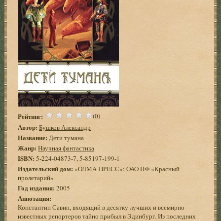
Рейтинг:
(0)
Автор:
Бушков Александр
Название:
Дети тумана
Жанр:
Научная фантастика
ISBN:
5-224-04873-7, 5-85197-199-1
Издательский дом:
«ОЛМА-ПРЕСС»; ОАО ПФ «Красный
пролетарий»
Год издания:
2005
Аннотация:
Константин Савин, входящий в десятку лучших и всемирно
известных репортеров тайно прибыл в Эдинбург. Из последних