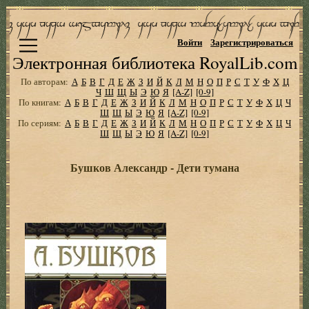
Войти
Зарегистрироваться
Электронная библиотека RoyalLib.com
По авторам:
А
Б
В
Г
Д
Е
Ж
З
И
Й
К
Л
М
Н
О
П
Р
С
Т
У
Ф
Х
Ц
Ч
Ш
Щ
Ы
Э
Ю
Я
[A-Z]
[0-9]
По книгам:
А
Б
В
Г
Д
Е
Ж
З
И
Й
К
Л
М
Н
О
П
Р
С
Т
У
Ф
Х
Ц
Ч
Ш
Щ
Ы
Э
Ю
Я
[A-Z]
[0-9]
По сериям:
А
Б
В
Г
Д
Е
Ж
З
И
Й
К
Л
М
Н
О
П
Р
С
Т
У
Ф
Х
Ц
Ч
Ш
Щ
Ы
Э
Ю
Я
[A-Z]
[0-9]
Бушков Александр - Дети тумана