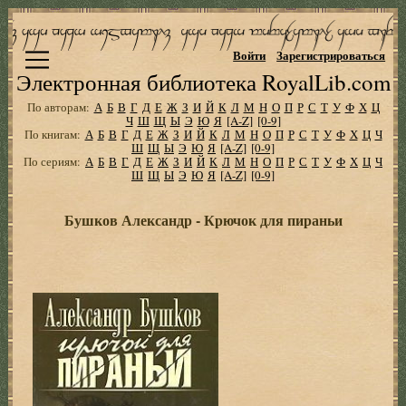
Войти
Зарегистрироваться
Электронная библиотека RoyalLib.com
По авторам:
А
Б
В
Г
Д
Е
Ж
З
И
Й
К
Л
М
Н
О
П
Р
С
Т
У
Ф
Х
Ц
Ч
Ш
Щ
Ы
Э
Ю
Я
[A-Z]
[0-9]
По книгам:
А
Б
В
Г
Д
Е
Ж
З
И
Й
К
Л
М
Н
О
П
Р
С
Т
У
Ф
Х
Ц
Ч
Ш
Щ
Ы
Э
Ю
Я
[A-Z]
[0-9]
По сериям:
А
Б
В
Г
Д
Е
Ж
З
И
Й
К
Л
М
Н
О
П
Р
С
Т
У
Ф
Х
Ц
Ч
Ш
Щ
Ы
Э
Ю
Я
[A-Z]
[0-9]
Бушков Александр - Крючок для пираньи