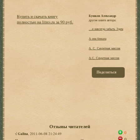
Купить и скачать книгу
Бушков Александр
другие книги автора:
полностью на litres.ru за 90 руб.
…и навсегда забыть Эдем
А она бежала
А. С. Секретная миссия
А.С. Секретная миссия
Поделиться
Отзывы читателей
0
√
Galina
, 2011-06-08 21:24:49
0