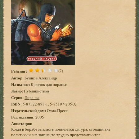
Рейтинг:
(7)
Автор:
Бушков Александр
Название:
Крючок для пираньи
Жанр:
Публицистика
Серия:
Пиранья
ISBN:
5-87322-898-1, 5-85197-205-X
Издательский дом:
Олма-Пресс
Год издания:
2005
Аннотация:
Когда в борьбе за власть появляется фигура, стоящая вне
политики и вне закона, то трудно представить итог