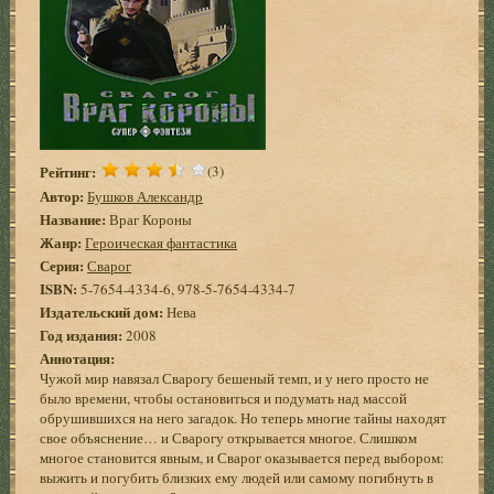
Рейтинг:
(3)
Автор:
Бушков Александр
Название:
Враг Короны
Жанр:
Героическая фантастика
Серия:
Сварог
ISBN:
5-7654-4334-6, 978-5-7654-4334-7
Издательский дом:
Нева
Год издания:
2008
Аннотация:
Чужой мир навязал Сварогу бешеный темп, и у него просто не
было времени, чтобы остановиться и подумать над массой
обрушившихся на него загадок. Но теперь многие тайны находят
свое объяснение… и Сварогу открывается многое. Слишком
многое становится явным, и Сварог оказывается перед выбором:
выжить и погубить близких ему людей или самому погибнуть в