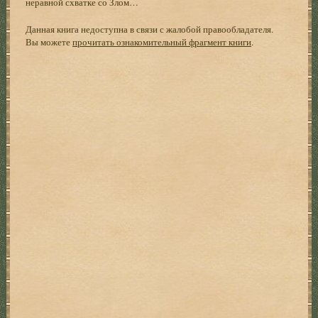
неравной схватке со Злом…
Данная книга недоступна в связи с жалобой правообладателя.
Вы можете
прочитать ознакомительный фрагмент книги
.