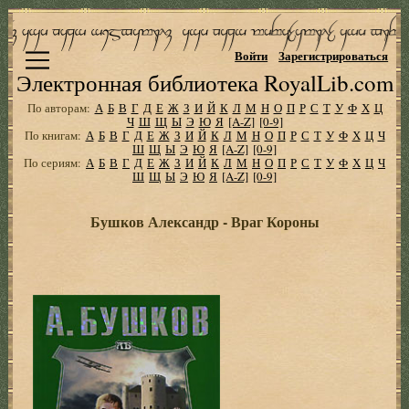
Войти
Зарегистрироваться
Электронная библиотека RoyalLib.com
По авторам:
А
Б
В
Г
Д
Е
Ж
З
И
Й
К
Л
М
Н
О
П
Р
С
Т
У
Ф
Х
Ц
Ч
Ш
Щ
Ы
Э
Ю
Я
[A-Z]
[0-9]
По книгам:
А
Б
В
Г
Д
Е
Ж
З
И
Й
К
Л
М
Н
О
П
Р
С
Т
У
Ф
Х
Ц
Ч
Ш
Щ
Ы
Э
Ю
Я
[A-Z]
[0-9]
По сериям:
А
Б
В
Г
Д
Е
Ж
З
И
Й
К
Л
М
Н
О
П
Р
С
Т
У
Ф
Х
Ц
Ч
Ш
Щ
Ы
Э
Ю
Я
[A-Z]
[0-9]
Бушков Александр - Враг Короны