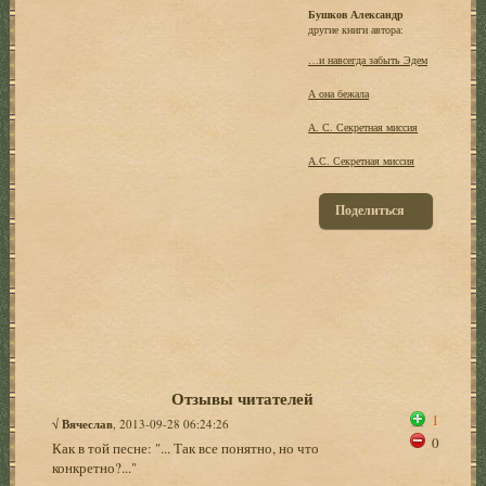
Бушков Александр
другие книги автора:
…и навсегда забыть Эдем
А она бежала
А. С. Секретная миссия
А.С. Секретная миссия
Поделиться
Отзывы читателей
1
√
Вячеслав
, 2013-09-28 06:24:26
0
Как в той песне: "... Так все понятно, но что
конкретно?..."