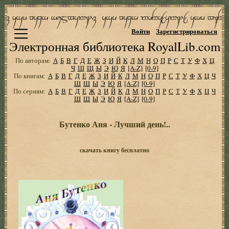
Войти
Зарегистрироваться
Электронная библиотека RoyalLib.com
По авторам:
А
Б
В
Г
Д
Е
Ж
З
И
Й
К
Л
М
Н
О
П
Р
С
Т
У
Ф
Х
Ц
Ч
Ш
Щ
Ы
Э
Ю
Я
[A-Z]
[0-9]
По книгам:
А
Б
В
Г
Д
Е
Ж
З
И
Й
К
Л
М
Н
О
П
Р
С
Т
У
Ф
Х
Ц
Ч
Ш
Щ
Ы
Э
Ю
Я
[A-Z]
[0-9]
По сериям:
А
Б
В
Г
Д
Е
Ж
З
И
Й
К
Л
М
Н
О
П
Р
С
Т
У
Ф
Х
Ц
Ч
Ш
Щ
Ы
Э
Ю
Я
[A-Z]
[0-9]
Бутенко Аня - Лучший день!..
скачать книгу бесплатно