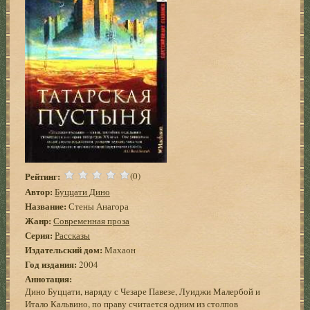
Рейтинг:
(0)
Автор:
Буццати Дино
Название:
Стены Анагора
Жанр:
Современная проза
Серия:
Рассказы
Издательский дом:
Махаон
Год издания:
2004
Аннотация:
Дино Буццати, наряду с Чезаре Павезе, Луиджи Малербой и
Итало Кальвино, по праву считается одним из столпов