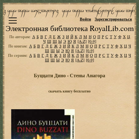
Войти
Зарегистрироваться
Электронная библиотека RoyalLib.com
По авторам:
А
Б
В
Г
Д
Е
Ж
З
И
Й
К
Л
М
Н
О
П
Р
С
Т
У
Ф
Х
Ц
Ч
Ш
Щ
Ы
Э
Ю
Я
[A-Z]
[0-9]
По книгам:
А
Б
В
Г
Д
Е
Ж
З
И
Й
К
Л
М
Н
О
П
Р
С
Т
У
Ф
Х
Ц
Ч
Ш
Щ
Ы
Э
Ю
Я
[A-Z]
[0-9]
По сериям:
А
Б
В
Г
Д
Е
Ж
З
И
Й
К
Л
М
Н
О
П
Р
С
Т
У
Ф
Х
Ц
Ч
Ш
Щ
Ы
Э
Ю
Я
[A-Z]
[0-9]
Буццати Дино - Стены Анагора
скачать книгу бесплатно