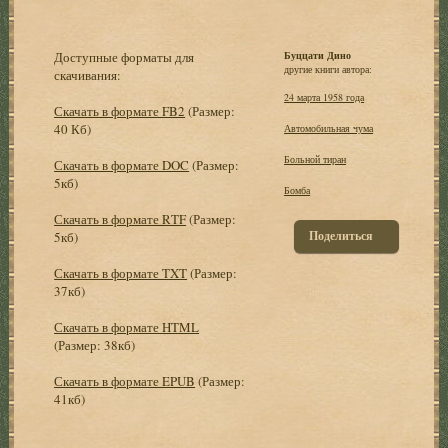
Доступные форматы для
Буццати Дино
другие книги автора:
скачивания:
24 марта 1958 года
Скачать в формате FB2
(Размер:
40 Кб)
Автомобильная чума
Больной тиран
Скачать в формате DOC
(Размер:
5кб)
Бомба
Скачать в формате RTF
(Размер:
Поделиться
5кб)
Скачать в формате TXT
(Размер:
37кб)
Скачать в формате HTML
(Размер: 38кб)
Скачать в формате EPUB
(Размер:
41кб)