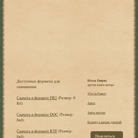
Доступные форматы для
Бёлль Генрих
другие книги автора:
скачивания:
Vive la France!
Скачать в формате FB2
(Размер: 8
Кб)
Ангел
Ангел молчал
Скачать в формате DOC
(Размер:
8кб)
Бiльярд а палове дзесятай
Скачать в формате RTF
(Размер:
Поделиться
8кб)