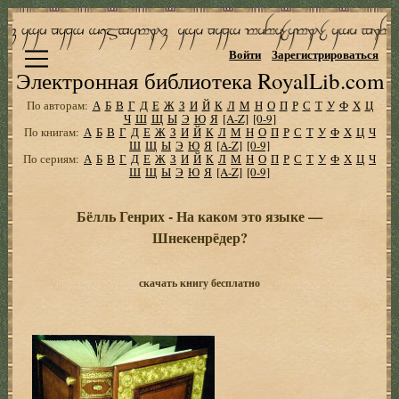
Войти
Зарегистрироваться
Электронная библиотека RoyalLib.com
По авторам:
А
Б
В
Г
Д
Е
Ж
З
И
Й
К
Л
М
Н
О
П
Р
С
Т
У
Ф
Х
Ц
Ч
Ш
Щ
Ы
Э
Ю
Я
[A-Z]
[0-9]
По книгам:
А
Б
В
Г
Д
Е
Ж
З
И
Й
К
Л
М
Н
О
П
Р
С
Т
У
Ф
Х
Ц
Ч
Ш
Щ
Ы
Э
Ю
Я
[A-Z]
[0-9]
По сериям:
А
Б
В
Г
Д
Е
Ж
З
И
Й
К
Л
М
Н
О
П
Р
С
Т
У
Ф
Х
Ц
Ч
Ш
Щ
Ы
Э
Ю
Я
[A-Z]
[0-9]
Бёлль Генрих - На каком это языке —
Шнекенрёдер?
скачать книгу бесплатно