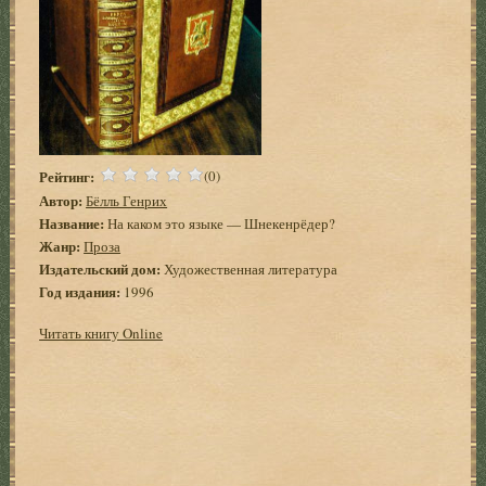
Рейтинг:
(0)
Автор:
Бёлль Генрих
Название:
На каком это языке — Шнекенрёдер?
Жанр:
Проза
Издательский дом:
Художественная литература
Год издания:
1996
Читать книгу Online