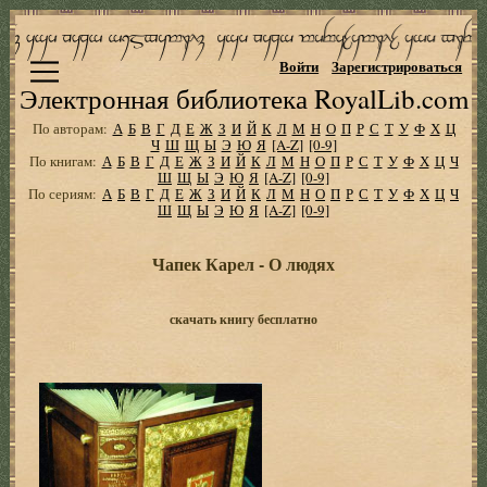
Войти
Зарегистрироваться
Электронная библиотека RoyalLib.com
По авторам:
А
Б
В
Г
Д
Е
Ж
З
И
Й
К
Л
М
Н
О
П
Р
С
Т
У
Ф
Х
Ц
Ч
Ш
Щ
Ы
Э
Ю
Я
[A-Z]
[0-9]
По книгам:
А
Б
В
Г
Д
Е
Ж
З
И
Й
К
Л
М
Н
О
П
Р
С
Т
У
Ф
Х
Ц
Ч
Ш
Щ
Ы
Э
Ю
Я
[A-Z]
[0-9]
По сериям:
А
Б
В
Г
Д
Е
Ж
З
И
Й
К
Л
М
Н
О
П
Р
С
Т
У
Ф
Х
Ц
Ч
Ш
Щ
Ы
Э
Ю
Я
[A-Z]
[0-9]
Чапек Карел - О людях
скачать книгу бесплатно