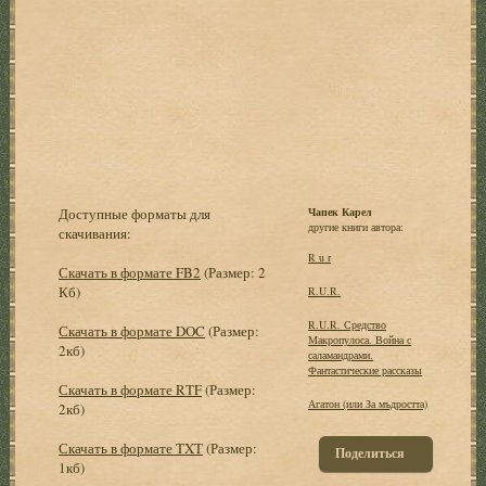
Доступные форматы для
Чапек Карел
другие книги автора:
скачивания:
R u r
Скачать в формате FB2
(Размер: 2
Кб)
R.U.R.
R.U.R. Средство
Скачать в формате DOC
(Размер:
Макропулоса. Война с
2кб)
саламандрами.
Фантастические рассказы
Скачать в формате RTF
(Размер:
Агатон (или За мъдростта)
2кб)
Скачать в формате TXT
(Размер:
Поделиться
1кб)