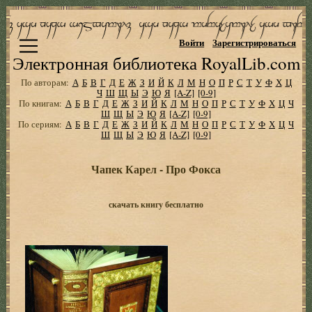
Войти
Зарегистрироваться
Электронная библиотека RoyalLib.com
По авторам:
А
Б
В
Г
Д
Е
Ж
З
И
Й
К
Л
М
Н
О
П
Р
С
Т
У
Ф
Х
Ц
Ч
Ш
Щ
Ы
Э
Ю
Я
[A-Z]
[0-9]
По книгам:
А
Б
В
Г
Д
Е
Ж
З
И
Й
К
Л
М
Н
О
П
Р
С
Т
У
Ф
Х
Ц
Ч
Ш
Щ
Ы
Э
Ю
Я
[A-Z]
[0-9]
По сериям:
А
Б
В
Г
Д
Е
Ж
З
И
Й
К
Л
М
Н
О
П
Р
С
Т
У
Ф
Х
Ц
Ч
Ш
Щ
Ы
Э
Ю
Я
[A-Z]
[0-9]
Чапек Карел - Про Фокса
скачать книгу бесплатно