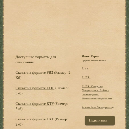
Доступные форматы для
Чапек Карел
другие книги автора:
скачивания:
R u r
Скачать в формате FB2
(Размер: 2
Кб)
R.U.R.
R.U.R. Средство
Скачать в формате DOC
(Размер:
Макропулоса. Война с
3кб)
саламандрами.
Фантастические рассказы
Скачать в формате RTF
(Размер:
Агатон (или За мъдростта)
3кб)
Скачать в формате TXT
(Размер:
Поделиться
2кб)