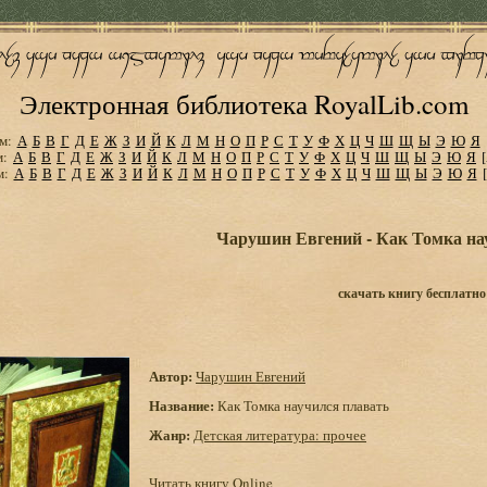
Электронная библиотека RoyalLib.com
м:
А
Б
В
Г
Д
Е
Ж
З
И
Й
К
Л
М
Н
О
П
Р
С
Т
У
Ф
Х
Ц
Ч
Ш
Щ
Ы
Э
Ю
Я
м:
А
Б
В
Г
Д
Е
Ж
З
И
Й
К
Л
М
Н
О
П
Р
С
Т
У
Ф
Х
Ц
Ч
Ш
Щ
Ы
Э
Ю
Я
м:
А
Б
В
Г
Д
Е
Ж
З
И
Й
К
Л
М
Н
О
П
Р
С
Т
У
Ф
Х
Ц
Ч
Ш
Щ
Ы
Э
Ю
Я
Чарушин Евгений - Как Томка на
скачать книгу бесплатно
Автор:
Чарушин Евгений
Название:
Как Томка научился плавать
Жанр:
Детская литература: прочее
Читать книгу Online