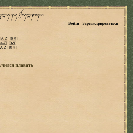
Войти
Зарегистрироваться
[A-Z]
[0-9]
[A-Z]
[0-9]
[A-Z]
[0-9]
учился плавать