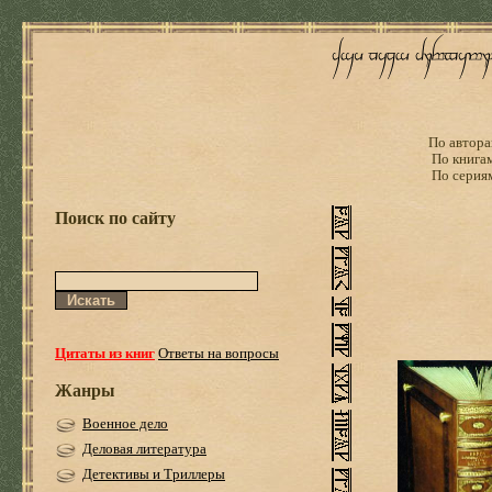
По автора
По книга
По серия
Поиск по сайту
Цитаты из книг
Ответы на вопросы
Жанры
Военное дело
Деловая литература
Детективы и Триллеры