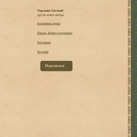
Чарушин Евгений
другие книги автора:
Болтливая сорока
Васька, Бобка и крольчиха
Волчишко
Воробей
Поделиться