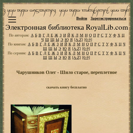
Войти
Зарегистрироваться
Электронная библиотека RoyalLib.com
По авторам:
А
Б
В
Г
Д
Е
Ж
З
И
Й
К
Л
М
Н
О
П
Р
С
Т
У
Ф
Х
Ц
Ч
Ш
Щ
Ы
Э
Ю
Я
[A-Z]
[0-9]
По книгам:
А
Б
В
Г
Д
Е
Ж
З
И
Й
К
Л
М
Н
О
П
Р
С
Т
У
Ф
Х
Ц
Ч
Ш
Щ
Ы
Э
Ю
Я
[A-Z]
[0-9]
По сериям:
А
Б
В
Г
Д
Е
Ж
З
И
Й
К
Л
М
Н
О
П
Р
С
Т
У
Ф
Х
Ц
Ч
Ш
Щ
Ы
Э
Ю
Я
[A-Z]
[0-9]
Чарушников Олег - Шило старое, переплетное
скачать книгу бесплатно