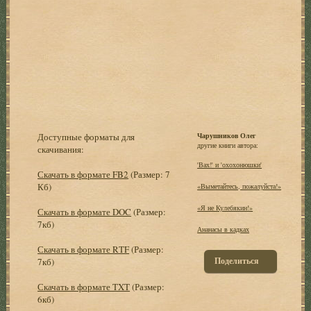
Доступные форматы для
Чарушников Олег
другие книги автора:
скачивания:
'Вах!' и 'охохонюшки'
Скачать в формате FB2
(Размер: 7
Кб)
«Выметайтесь, пожалуйста!»
«Я не Кулебякин!»
Скачать в формате DOC
(Размер:
7кб)
Ананасы в кадках
Скачать в формате RTF
(Размер:
Поделиться
7кб)
Скачать в формате TXT
(Размер:
6кб)