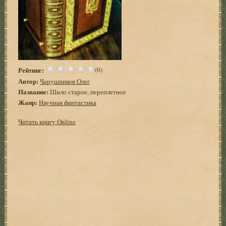
Рейтинг:
(0)
Автор:
Чарушников Олег
Название:
Шило старое, переплетное
Жанр:
Научная фантастика
Читать книгу Online