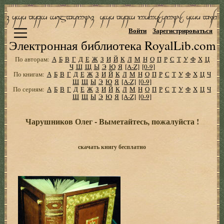
Войти
Зарегистрироваться
Электронная библиотека RoyalLib.com
По авторам:
А
Б
В
Г
Д
Е
Ж
З
И
Й
К
Л
М
Н
О
П
Р
С
Т
У
Ф
Х
Ц
Ч
Ш
Щ
Ы
Э
Ю
Я
[A-Z]
[0-9]
По книгам:
А
Б
В
Г
Д
Е
Ж
З
И
Й
К
Л
М
Н
О
П
Р
С
Т
У
Ф
Х
Ц
Ч
Ш
Щ
Ы
Э
Ю
Я
[A-Z]
[0-9]
По сериям:
А
Б
В
Г
Д
Е
Ж
З
И
Й
К
Л
М
Н
О
П
Р
С
Т
У
Ф
Х
Ц
Ч
Ш
Щ
Ы
Э
Ю
Я
[A-Z]
[0-9]
Чарушников Олег - Выметайтесь, пожалуйста !
скачать книгу бесплатно