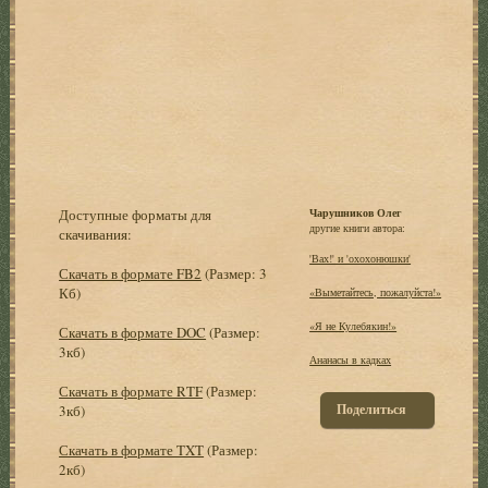
Доступные форматы для
Чарушников Олег
другие книги автора:
скачивания:
'Вах!' и 'охохонюшки'
Скачать в формате FB2
(Размер: 3
Кб)
«Выметайтесь, пожалуйста!»
«Я не Кулебякин!»
Скачать в формате DOC
(Размер:
3кб)
Ананасы в кадках
Скачать в формате RTF
(Размер:
Поделиться
3кб)
Скачать в формате TXT
(Размер:
2кб)