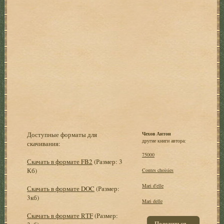
Доступные форматы для
Чехов Антон
другие книги автора:
скачивания:
75000
Скачать в формате FB2
(Размер: 3
Кб)
Contes choisies
Mari d'elle
Скачать в формате DOC
(Размер:
3кб)
Mari delle
Скачать в формате RTF
(Размер:
Поделиться