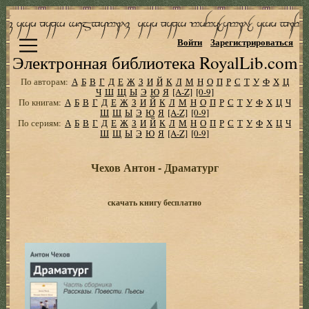
Войти
Зарегистрироваться
Электронная библиотека RoyalLib.com
По авторам:
А
Б
В
Г
Д
Е
Ж
З
И
Й
К
Л
М
Н
О
П
Р
С
Т
У
Ф
Х
Ц
Ч
Ш
Щ
Ы
Э
Ю
Я
[A-Z]
[0-9]
По книгам:
А
Б
В
Г
Д
Е
Ж
З
И
Й
К
Л
М
Н
О
П
Р
С
Т
У
Ф
Х
Ц
Ч
Ш
Щ
Ы
Э
Ю
Я
[A-Z]
[0-9]
По сериям:
А
Б
В
Г
Д
Е
Ж
З
И
Й
К
Л
М
Н
О
П
Р
С
Т
У
Ф
Х
Ц
Ч
Ш
Щ
Ы
Э
Ю
Я
[A-Z]
[0-9]
Чехов Антон - Драматург
скачать книгу бесплатно