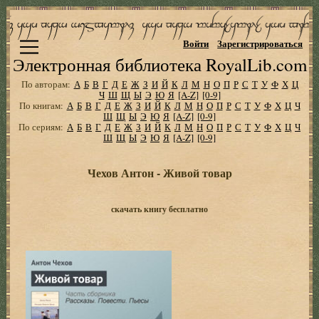
Войти
Зарегистрироваться
Электронная библиотека RoyalLib.com
По авторам:
А
Б
В
Г
Д
Е
Ж
З
И
Й
К
Л
М
Н
О
П
Р
С
Т
У
Ф
Х
Ц
Ч
Ш
Щ
Ы
Э
Ю
Я
[A-Z]
[0-9]
По книгам:
А
Б
В
Г
Д
Е
Ж
З
И
Й
К
Л
М
Н
О
П
Р
С
Т
У
Ф
Х
Ц
Ч
Ш
Щ
Ы
Э
Ю
Я
[A-Z]
[0-9]
По сериям:
А
Б
В
Г
Д
Е
Ж
З
И
Й
К
Л
М
Н
О
П
Р
С
Т
У
Ф
Х
Ц
Ч
Ш
Щ
Ы
Э
Ю
Я
[A-Z]
[0-9]
Чехов Антон - Живой товар
скачать книгу бесплатно