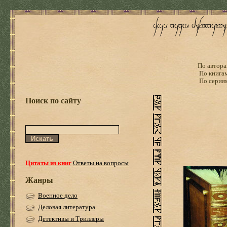
По автора
По книга
По серия
Поиск по сайту
Цитаты из книг
Ответы на вопросы
Жанры
Военное дело
Деловая литература
Детективы и Триллеры