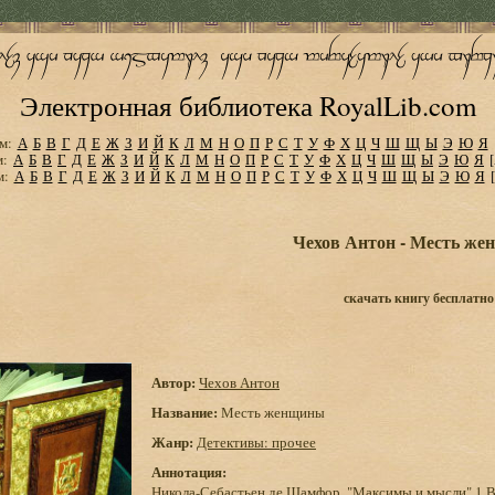
Электронная библиотека RoyalLib.com
м:
А
Б
В
Г
Д
Е
Ж
З
И
Й
К
Л
М
Н
О
П
Р
С
Т
У
Ф
Х
Ц
Ч
Ш
Щ
Ы
Э
Ю
Я
м:
А
Б
В
Г
Д
Е
Ж
З
И
Й
К
Л
М
Н
О
П
Р
С
Т
У
Ф
Х
Ц
Ч
Ш
Щ
Ы
Э
Ю
Я
м:
А
Б
В
Г
Д
Е
Ж
З
И
Й
К
Л
М
Н
О
П
Р
С
Т
У
Ф
Х
Ц
Ч
Ш
Щ
Ы
Э
Ю
Я
Чехов Антон - Месть ж
скачать книгу бесплатно
Автор:
Чехов Антон
Название:
Месть женщины
Жанр:
Детективы: прочее
Аннотация:
Никола-Себастьен де Шамфор, "Максимы и мысли" 1 В 