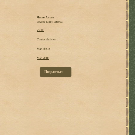
Чехов Антон
другие книги автора:
75000
Contes choisies
Mari d'elle
Mari delle
Поделиться