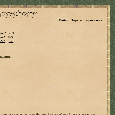
Войти
Зарегистрироваться
[A-Z]
[0-9]
[A-Z]
[0-9]
[A-Z]
[0-9]
енщины
этот день ее вызвал сам Чернов. После событий января девяносто