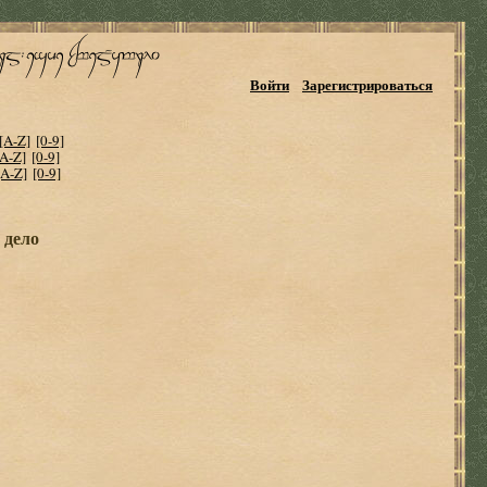
Войти
Зарегистрироваться
[A-Z]
[0-9]
[A-Z]
[0-9]
[A-Z]
[0-9]
 дело