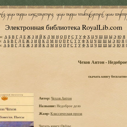
Электронная библиотека RoyalLib.com
м:
А
Б
В
Г
Д
Е
Ж
З
И
Й
К
Л
М
Н
О
П
Р
С
Т
У
Ф
Х
Ц
Ч
Ш
Щ
Ы
Э
Ю
Я
м:
А
Б
В
Г
Д
Е
Ж
З
И
Й
К
Л
М
Н
О
П
Р
С
Т
У
Ф
Х
Ц
Ч
Ш
Щ
Ы
Э
Ю
Я
м:
А
Б
В
Г
Д
Е
Ж
З
И
Й
К
Л
М
Н
О
П
Р
С
Т
У
Ф
Х
Ц
Ч
Ш
Щ
Ы
Э
Ю
Я
Чехов Антон - Недоброе
скачать книгу бесплатно
Автор:
Чехов Антон
Название:
Недоброе дело
Жанр:
Классическая проза
Читать книгу Online