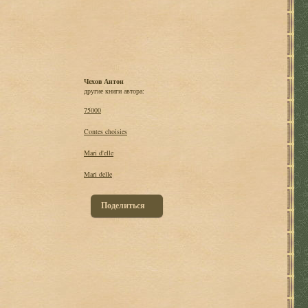
Чехов Антон
другие книги автора:
75000
Contes choisies
Mari d'elle
Mari delle
Поделиться