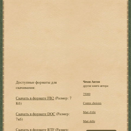
Доступные форматы для
Чехов Антон
другие книги автора:
скачивания:
75000
Скачать в формате FB2
(Размер: 7
Кб)
Contes choisies
Mari d'elle
Скачать в формате DOC
(Размер:
7кб)
Mari delle
Скачать в формате RTF
(Размер: