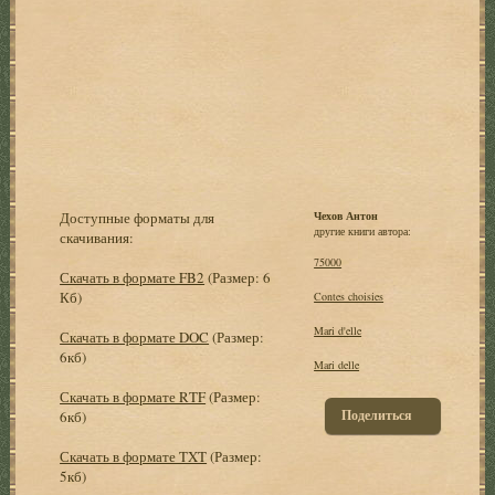
Доступные форматы для
Чехов Антон
другие книги автора:
скачивания:
75000
Скачать в формате FB2
(Размер: 6
Кб)
Contes choisies
Mari d'elle
Скачать в формате DOC
(Размер:
6кб)
Mari delle
Скачать в формате RTF
(Размер:
Поделиться
6кб)
Скачать в формате TXT
(Размер:
5кб)