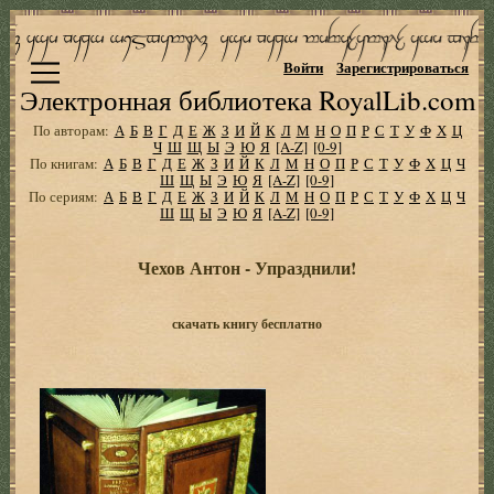
Войти
Зарегистрироваться
Электронная библиотека RoyalLib.com
По авторам:
А
Б
В
Г
Д
Е
Ж
З
И
Й
К
Л
М
Н
О
П
Р
С
Т
У
Ф
Х
Ц
Ч
Ш
Щ
Ы
Э
Ю
Я
[A-Z]
[0-9]
По книгам:
А
Б
В
Г
Д
Е
Ж
З
И
Й
К
Л
М
Н
О
П
Р
С
Т
У
Ф
Х
Ц
Ч
Ш
Щ
Ы
Э
Ю
Я
[A-Z]
[0-9]
По сериям:
А
Б
В
Г
Д
Е
Ж
З
И
Й
К
Л
М
Н
О
П
Р
С
Т
У
Ф
Х
Ц
Ч
Ш
Щ
Ы
Э
Ю
Я
[A-Z]
[0-9]
Чехов Антон - Упразднили!
скачать книгу бесплатно