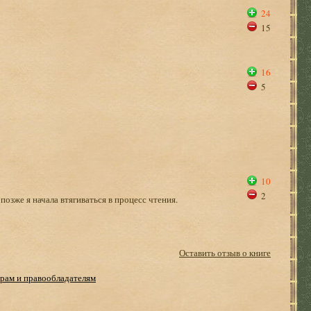
24
15
16
5
10
2
позже я начала втягиваться в процесс чтения.
Оставить отзыв о книге
рам и правообладателям