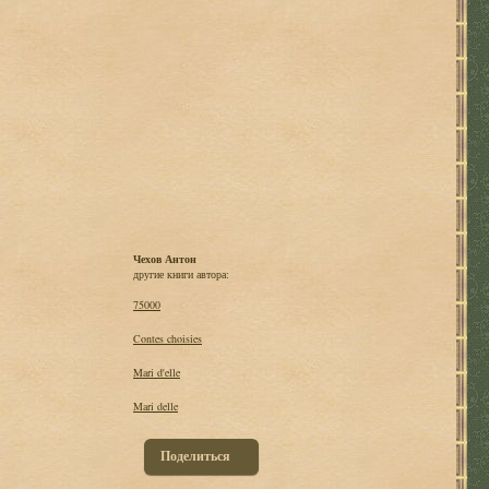
Чехов Антон
другие книги автора:
75000
Contes choisies
Mari d'elle
Mari delle
Поделиться