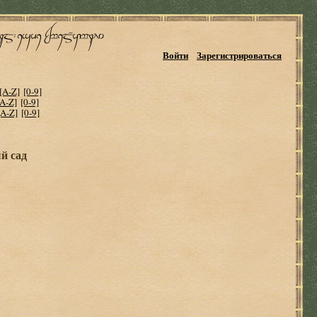
Войти
Зарегистрироваться
[A-Z]
[0-9]
[A-Z]
[0-9]
[A-Z]
[0-9]
й сад