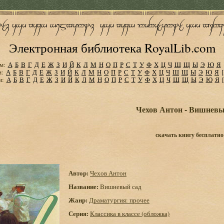
Электронная библиотека RoyalLib.com
м:
А
Б
В
Г
Д
Е
Ж
З
И
Й
К
Л
М
Н
О
П
Р
С
Т
У
Ф
Х
Ц
Ч
Ш
Щ
Ы
Э
Ю
Я
м:
А
Б
В
Г
Д
Е
Ж
З
И
Й
К
Л
М
Н
О
П
Р
С
Т
У
Ф
Х
Ц
Ч
Ш
Щ
Ы
Э
Ю
Я
м:
А
Б
В
Г
Д
Е
Ж
З
И
Й
К
Л
М
Н
О
П
Р
С
Т
У
Ф
Х
Ц
Ч
Ш
Щ
Ы
Э
Ю
Я
Чехов Антон - Вишневы
скачать книгу бесплатно
Автор:
Чехов Антон
Название:
Вишневый сад
Жанр:
Драматургия: прочее
Серия:
Классика в классе (обложка)