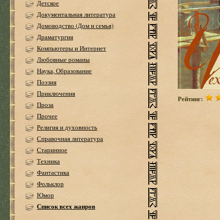
Детское
Документальная литература
Домоводство (Дом и семья)
Драматургия
Компьютеры и Интернет
Любовные романы
Наука, Образование
Поэзия
Приключения
Рейтинг:
Проза
Прочее
Религия и духовность
Справочная литература
Старинное
Техника
Фантастика
Фольклор
Юмор
Список всех жанров