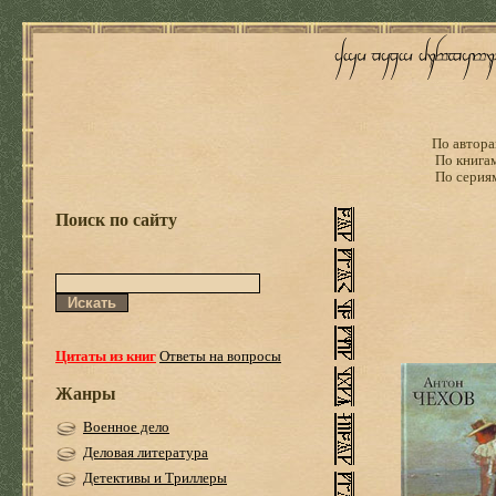
По автора
По книга
По серия
Поиск по сайту
Цитаты из книг
Ответы на вопросы
Жанры
Военное дело
Деловая литература
Детективы и Триллеры