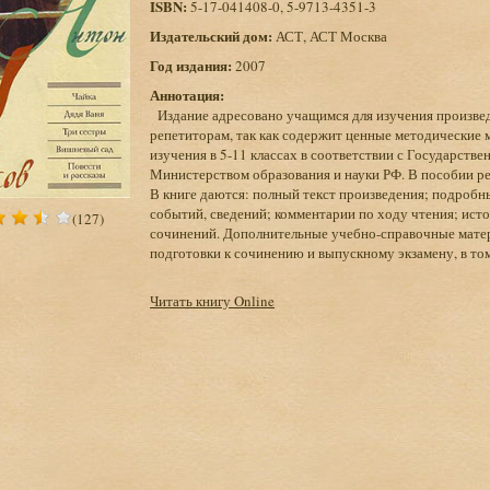
ISBN:
5-17-041408-0, 5-9713-4351-3
Издательский дом:
АСТ, АСТ Москва
Год издания:
2007
Аннотация:
Издание адресовано учащимся для изучения произведе
репетиторам, так как содержит ценные методические 
изучения в 5-11 классах в соответствии с Государст
Министерством образования и науки РФ. В пособии р
В книге даются: полный текст произведения; подробны
событий, сведений; комментарии по ходу чтения; ист
(127)
сочинений. Дополнительные учебно-справочные матери
подготовки к сочинению и выпускному экзамену, в том
Читать книгу Online