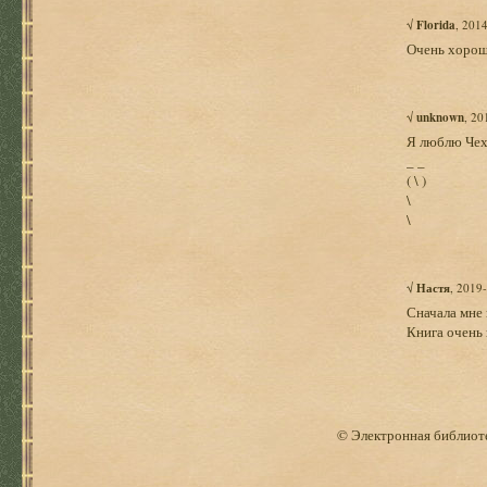
√
Florida
, 201
Очень хорош
√
unknown
, 20
Я люблю Чех
_ _
( \ )
\
\
√
Настя
, 2019
Сначала мне 
Книга очень 
© Электронная библиоте