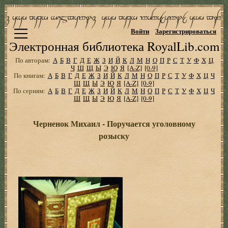
Войти
Зарегистрироваться
Электронная библиотека RoyalLib.com
По авторам:
А
Б
В
Г
Д
Е
Ж
З
И
Й
К
Л
М
Н
О
П
Р
С
Т
У
Ф
Х
Ц
Ч
Ш
Щ
Ы
Э
Ю
Я
[A-Z]
[0-9]
По книгам:
А
Б
В
Г
Д
Е
Ж
З
И
Й
К
Л
М
Н
О
П
Р
С
Т
У
Ф
Х
Ц
Ч
Ш
Щ
Ы
Э
Ю
Я
[A-Z]
[0-9]
По сериям:
А
Б
В
Г
Д
Е
Ж
З
И
Й
К
Л
М
Н
О
П
Р
С
Т
У
Ф
Х
Ц
Ч
Ш
Щ
Ы
Э
Ю
Я
[A-Z]
[0-9]
Черненок Михаил - Поручается уголовному
розыску