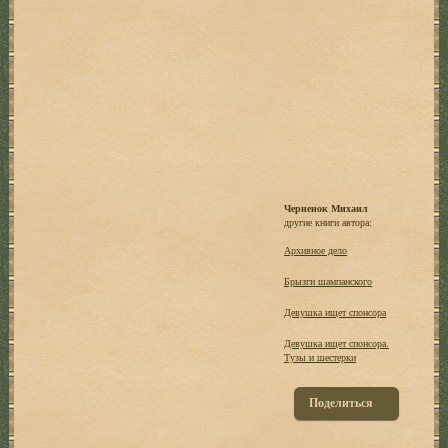
Черненок Михаил
другие книги автора:
Архивное дело
Брызги шампанского
Девушка ищет спонсора
Девушка ищет спонсора.
Тузы и шестерки
Поделиться